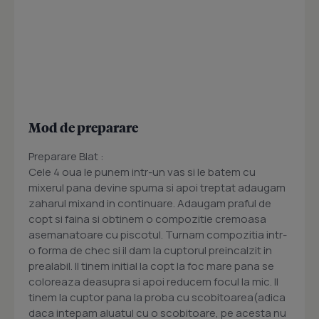
Mod de preparare
Preparare Blat :
Cele 4 oua le punem intr-un vas si le batem cu
mixerul pana devine spuma si apoi treptat adaugam
zaharul mixand in continuare. Adaugam praful de
copt si faina si obtinem o compozitie cremoasa
asemanatoare cu piscotul. Turnam compozitia intr-
o forma de chec si il dam la cuptorul preincalzit in
prealabil. Il tinem initial la copt la foc mare pana se
coloreaza deasupra si apoi reducem focul la mic. Il
tinem la cuptor pana la proba cu scobitoarea(adica
daca intepam aluatul cu o scobitoare, pe acesta nu