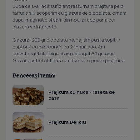
Dupa ce s-a racit suficient rasturnam prajitura pe o
farfurie si il acoperim cu glazura de ciocolata, ornam
dupa imaginatie si dam din nou la rece pana ce
glazura se intareste.
Glazura: 200 gr ciocolata menaj am pus la topit in
cuptorul cu microunde cu 2 linguri apa. Am
amestecat totul bine si am adaugat 50 gr rama.
Glazura astfel obtinuta am turnat-o peste prajitura.
Pe aceeași temă:
Prajitura cu nuca - reteta de
casa
Prajitura Deliciu