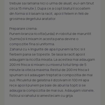
trebuie sa ramana nici o urma de aluat, eu l-am tinut
circa 15 minute ). Dupa ce a copt blatul il scoatem
din forma si il lasam la racit, apoi il feliem in felii de
grosimea degetului aratator.
Preparare crema:
Punem branza ricotta(urda) in robotul de maruntit
(turmix)si il mixam in acesta pana devine o
compozitie fina si uniforma.
Zaharul cu 4 lingurite de apa il punem la foc si il
fierbem pana se topeste. Se lasa la racit apoi il
adaugam la ricotta mixata. La acestea mai adaugam
200 ml frisca si mixam cu mixerul totul timp de 5
minute la viteza maxima. Restul de 200 ml frisca il
spumam si il adaugam treptat la compozitia de mai
sus. Pliculetul de gelatina il dizolvam in 100 ml apa
rece apoi il punem pe baie de aburi la topit si se
adauga la compozitia de mai sus. Adaugam visinele,
fisticul si rahatul si amestecam cu grija.