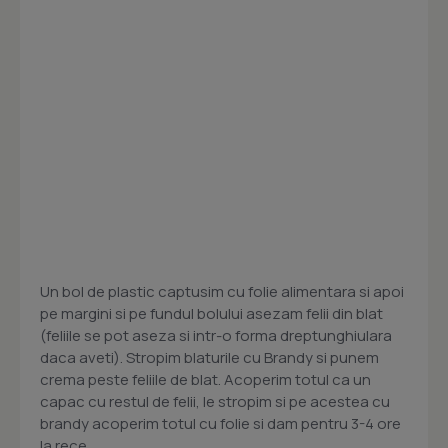
Un bol de plastic captusim cu folie alimentara si apoi
pe margini si pe fundul bolului asezam felii din blat
(feliile se pot aseza si intr-o forma dreptunghiulara
daca aveti). Stropim blaturile cu Brandy si punem
crema peste feliile de blat. Acoperim totul ca un
capac cu restul de felii, le stropim si pe acestea cu
brandy acoperim totul cu folie si dam pentru 3-4 ore
la rece.