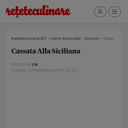
Reteteculinare.RO
/
Carte de bucate
/
Dulciuri
/
Cassata Alla Siciliana
Cassata Alla Siciliana
Rețetă de
Lia
Publicat: 27 Noiembrie 2010, 10:02