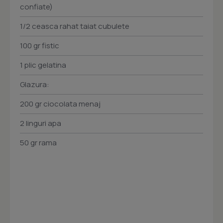
confiate)
1/2 ceasca rahat taiat cubulete
100 gr fistic
1 plic gelatina
Glazura:
200 gr ciocolata menaj
2 linguri apa
50 gr rama