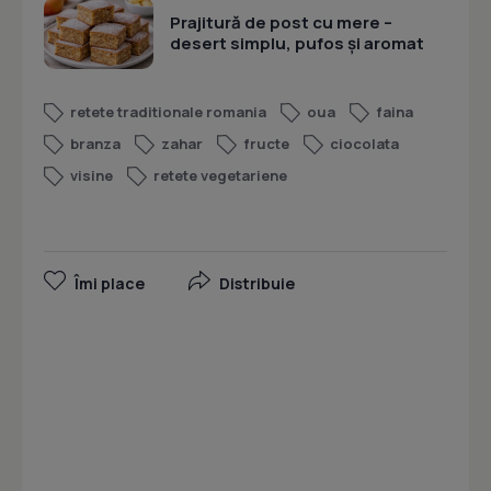
Prajitură de post cu mere –
desert simplu, pufos și aromat
retete traditionale romania
oua
faina
branza
zahar
fructe
ciocolata
visine
retete vegetariene
Îmi place
Distribuie