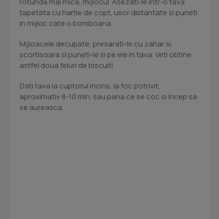
rotunda mai mica, mijlocul. Asezati-le intr-o tava
tapetata cu hartie de copt, usor distantate si puneti
in mijloc cate o bomboana.
Mijloacele decupate, presarati-le cu zahar si
scortisoara si puneti-le si pe ele in tava. Veti obtine
astfel doua feluri de biscuiti.
Dati tava la cuptorul incins, la foc potrivit,
aproximativ 8-10 min. sau pana ce se coc si incep sa
se aureasca.