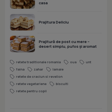
casa
Prajitura Deliciu
Prajitură de post cu mere –
desert simplu, pufos și aromat
retete traditionale romania
oua
unt
faina
zahar
lamaie
retete de craciun si revelion
retete vegetariene
biscuiti
retete pentru copii