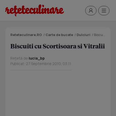
Reteteculinare.RO
/
Carte de bucate
/
Dulciuri
/
Biscuiti cu Scortisoara si Vitralii
Biscuiti cu Scortisoara si Vitralii
Rețetă de
lucia_bp
Publicat: 27 Septembrie 2010, 03:11