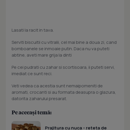
Lasati la racit in tava.
Serviti biscuitii cu vitralii, cel mai bine a doua zi, cand
bomboanele se inmoaie putin. Daca nu va puteti
abtine, aveti mare grija la dinti
Pe cei pudrati cu zahar si scortisoara, ii puteti servi,
imediat ce sunt reci.
Veti vedea ca acestia sunt nemaipomeniti de
aromati, crocanti si au formata deasupra o glazura,
datorita zaharului presarat.
Pe aceeași temă:
Prajitura cu nuca - reteta de