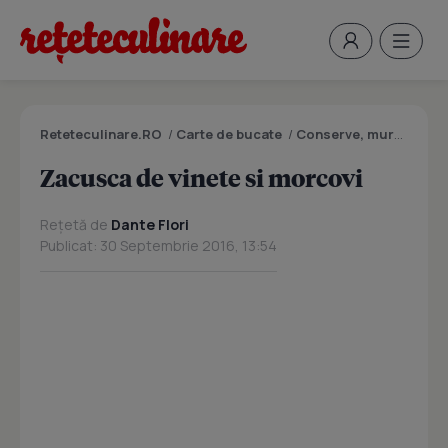
Reteteculinare.RO
/
Carte de bucate
/
Conserve, muraturi
/
Z
Zacusca de vinete si morcovi
Rețetă de
Dante Flori
Publicat: 30 Septembrie 2016, 13:54