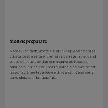
Mod de preparare
Morcovii se fierb,vinetele si ardeii capia se coc si se
curata,ceapa se taie julien si se caleste in ulei,cand
toate s-au racit se dau prin masina de tocat se
adauga sucul de rosii,uleiul si sarea si se pun la fiert
la foc mic amestecandu-se din cand in cand pana
cand uleiul iese la suprafata.