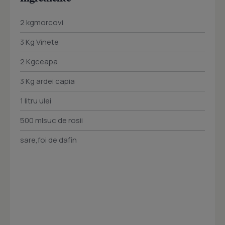
2 kgmorcovi
3 Kg Vinete
2 Kgceapa
3 Kg ardei capia
1 litru ulei
500 mlsuc de rosii
sare,foi de dafin