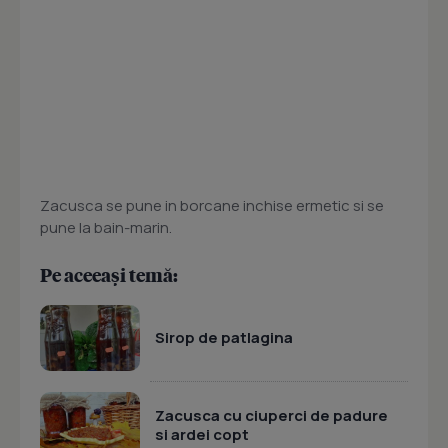
Zacusca se pune in borcane inchise ermetic si se
pune la bain-marin.
Pe aceeași temă:
Sirop de patlagina
Zacusca cu ciuperci de padure
si ardei copt