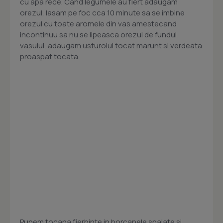
cu apa rece. Cand legumele au fiert adaugam
orezul, lasam pe foc cca 10 minute sa se imbine
orezul cu toate aromele din vas amestecand
incontinuu sa nu se lipeasca orezul de fundul
vasului, adaugam usturoiul tocat marunt si verdeata
proaspat tocata.
Punem tocana fierbinte in borcanele spalate si