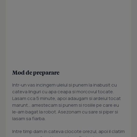
Mod de preparare
Intr-un vas incingem uleiul si punem la inabusit cu
cateva linguri cu apa ceapa si morcovul tocate.
Lasam cca 5 minute, apoi adaugam si ardeiul tocat
marunt... amestecam si punem si rosiile pe care eu
le-am bagat la robot. Asezonam cu sare si piper si
lasam sa fiarba.
Intre timp dam in cateva clocote orezul, apoi il clatim