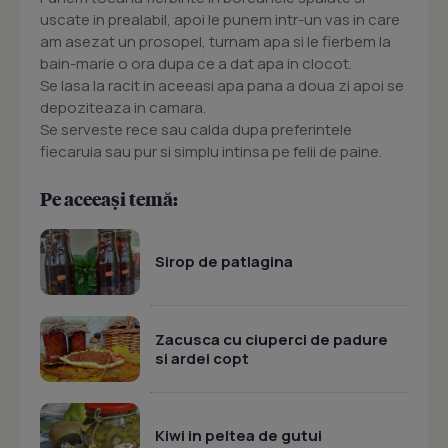
uscate in prealabil, apoi le punem intr-un vas in care
am asezat un prosopel, turnam apa si le fierbem la
bain-marie o ora dupa ce a dat apa in clocot.
Se lasa la racit in aceeasi apa pana a doua zi apoi se
depoziteaza in camara.
Se serveste rece sau calda dupa preferintele
fiecaruia sau pur si simplu intinsa pe felii de paine.
Pe aceeași temă:
Sirop de patlagina
Zacusca cu ciuperci de padure
si ardei copt
Kiwi in peltea de gutui