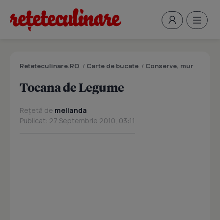
Reteteculinare.RO
/
Carte de bucate
/
Conserve, muraturi
/
T
Tocana de Legume
Rețetă de
melianda
Publicat: 27 Septembrie 2010, 03:11