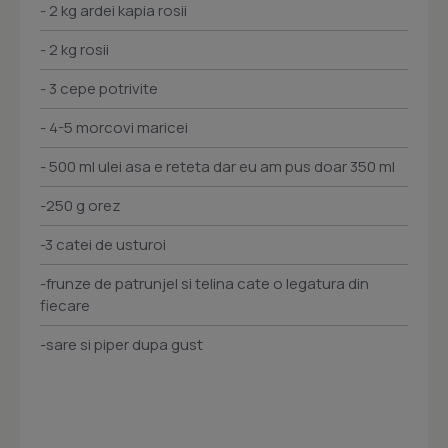
- 2 kg ardei kapia rosii
- 2 kg rosii
- 3 cepe potrivite
- 4-5 morcovi maricei
- 500 ml ulei asa e reteta dar eu am pus doar 350 ml
-250 g orez
-3 catei de usturoi
-frunze de patrunjel si telina cate o legatura din
fiecare
-sare si piper dupa gust