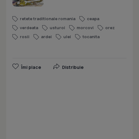
retete traditionale romania
ceapa
verdeata
usturoi
morcovi
orez
rosii
ardei
ulei
tocanita
Îmi place
Distribuie