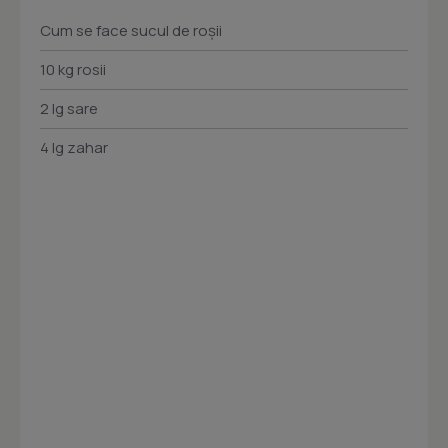
Cum se face sucul de roșii
10 kg rosii
2 lg sare
4 lg zahar