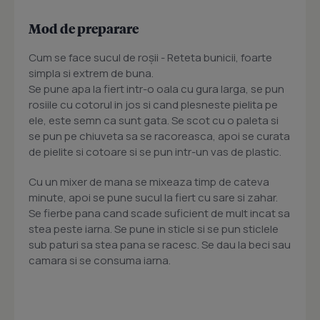
Mod de preparare
Cum se face sucul de roșii - Reteta bunicii, foarte
simpla si extrem de buna.
Se pune apa la fiert intr-o oala cu gura larga, se pun
rosiile cu cotorul in jos si cand plesneste pielita pe
ele, este semn ca sunt gata. Se scot cu o paleta si
se pun pe chiuveta sa se racoreasca, apoi se curata
de pielite si cotoare si se pun intr-un vas de plastic.
Cu un mixer de mana se mixeaza timp de cateva
minute, apoi se pune sucul la fiert cu sare si zahar.
Se fierbe pana cand scade suficient de mult incat sa
stea peste iarna. Se pune in sticle si se pun sticlele
sub paturi sa stea pana se racesc. Se dau la beci sau
camara si se consuma iarna.