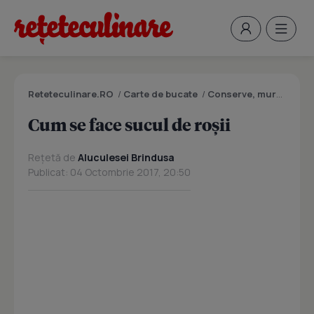
Reteteculinare.RO
/
Carte de bucate
/
Conserve, muraturi
/
C
Cum se face sucul de roșii
Rețetă de
Aluculesei Brindusa
Publicat: 04 Octombrie 2017, 20:50