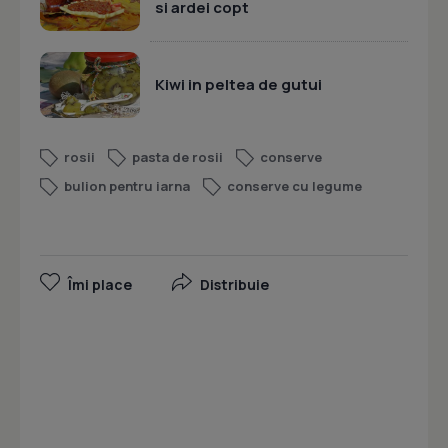
si ardei copt
Kiwi in peltea de gutui
rosii
pasta de rosii
conserve
bulion pentru iarna
conserve cu legume
Îmi place
Distribuie