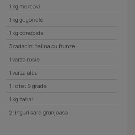
1 kg morcovi
1 kg gogonele
1 kg conopida
3 radacini telina cu frunze
1 varza rosie
1 varza alba
1 l otet 9 grade
1 kg zahar
2 linguri sare grunjoasa