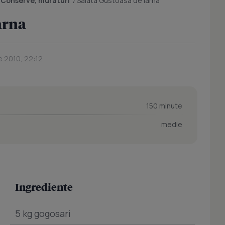
/
Conserve, muraturi
/
Salata Gustoasa de Iarna
arna
e 2010, 22:12
150 minute
medie
Ingrediente
5 kg gogosari