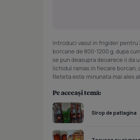
Introduci vasul in frigider pentru
borcane de 800-1200 g, dupa cum 
se pun deasupra deoarece ii da u
lichidul ramas in fiecare borcan, 
Reteta este minunata mai ales ala
Pe aceeași temă:
Sirop de patlagina
Zacusca cu ciuperci