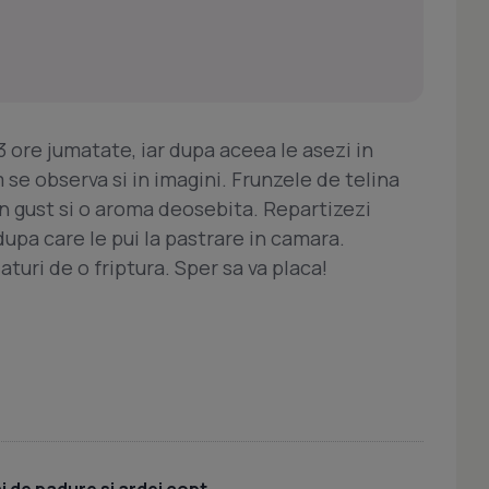
 3 ore jumatate, iar dupa aceea le asezi in
se observa si in imagini. Frunzele de telina
n gust si o aroma deosebita. Repartizezi
dupa care le pui la pastrare in camara.
turi de o friptura. Sper sa va placa!
 de padure si ardei copt