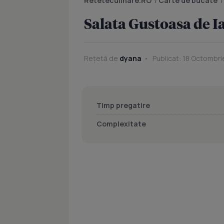
Reteteculinare.RO
/
Carte de bucate
Salata Gustoasa de I
Rețetă de
dyana
Publicat: 18 Octombri
Timp pregatire
Complexitate