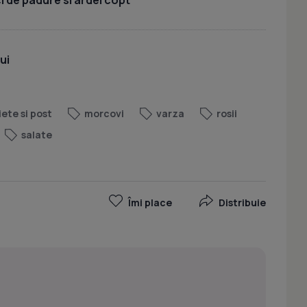
ui
iete si post
morcovi
varza
rosii
salate
Îmi place
Distribuie