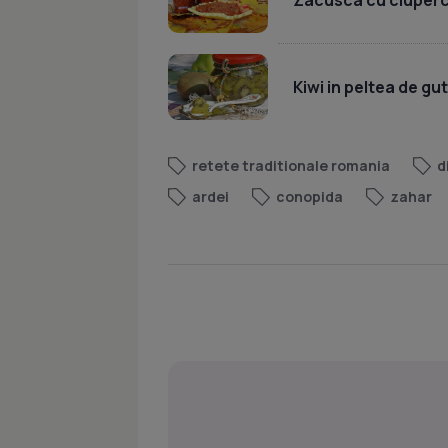
Kiwi in peltea de gut
retete traditionale romania
d
ardei
conopida
zahar