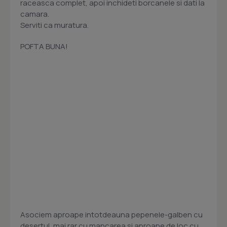
raceasca complet, apoi inchideti borcanele si dati la
camara.
Serviti ca muratura.
POFTA BUNA!
Asociem aproape intotdeauna pepenele-galben cu
desertul, mai rar cu mancarea si aproape de loc cu