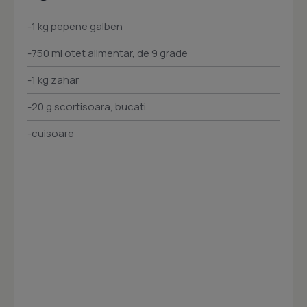
-1 kg pepene galben
-750 ml otet alimentar, de 9 grade
-1 kg zahar
-20 g scortisoara, bucati
-cuisoare