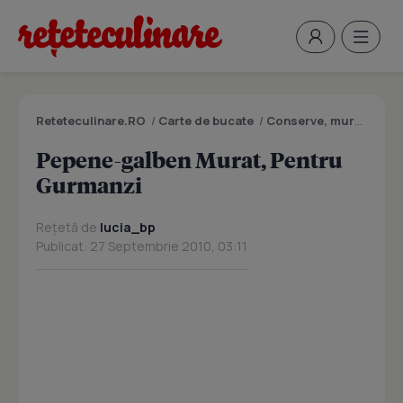
Reteteculinare.RO
/
Carte de bucate
/
Conserve, muraturi
/
P
Pepene-galben Murat, Pentru
Gurmanzi
Rețetă de
lucia_bp
Publicat: 27 Septembrie 2010, 03:11