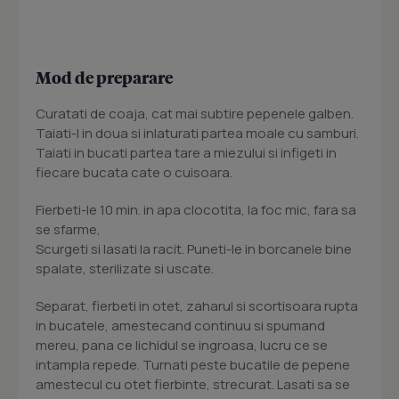
Mod de preparare
Curatati de coaja, cat mai subtire pepenele galben.
Taiati-l in doua si inlaturati partea moale cu samburi.
Taiati in bucati partea tare a miezului si infigeti in
fiecare bucata cate o cuisoara.
Fierbeti-le 10 min. in apa clocotita, la foc mic, fara sa
se sfarme,
Scurgeti si lasati la racit. Puneti-le in borcanele bine
spalate, sterilizate si uscate.
Separat, fierbeti in otet, zaharul si scortisoara rupta
in bucatele, amestecand continuu si spumand
mereu, pana ce lichidul se ingroasa, lucru ce se
intampla repede. Turnati peste bucatile de pepene
amestecul cu otet fierbinte, strecurat. Lasati sa se