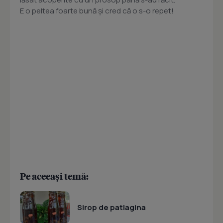
E o peltea foarte bună și cred că o s-o repet!
Pe aceeași temă:
Sirop de patlagina