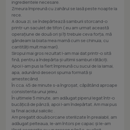
ingredientele necesare.
Zmeura împreună cu zahărul se lasă peste noapte la
rece.
A doua zi, se îndepărtează samburii storcand-o
printr-un saculet de tifon ( eu am urmat această
operațiune de două ori și îți trebuie ceva forța, mă
gândeam la biata mea mamă cum se chinuia, cu
cantități mult mai mari).
Siropul mai gros rezultat l-am mai dat printr-o sită
fină, pentru a îndepărta și ultimii samburi rătăciți.
Apoi l-am pus la fiert împreună cu sucul de la lamai,
apa, adunând deseori spuma formată și
amestecând.
În cca. 45 de minute s-a îngroșat, căpătând aproape
consistenta unui jeleu.
În ultimele 5 minute, am adăugat piperul legat într-o
bucățică de pânză, apoi l-am îndepărtat. Am mai pus
la final acidul salicilic .
Am pregatit două borcane sterilizate în prealabil, am
adăugat pelteaua, le-am întors pe capac și le-am
lăsat acoperite cu un prosop până s-au răcit.