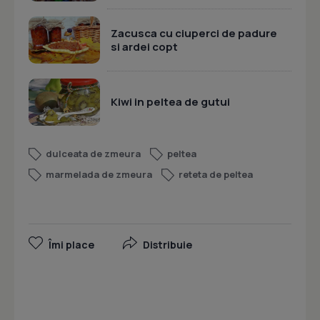
Zacusca cu ciuperci de padure
si ardei copt
Kiwi in peltea de gutui
dulceata de zmeura
peltea
marmelada de zmeura
reteta de peltea
Îmi place
Distribuie