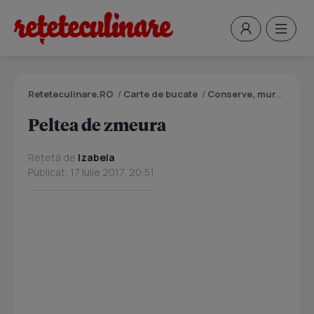
Reteteculinare.RO
/
Carte de bucate
/
Conserve, muraturi
/
P
Peltea de zmeura
Rețetă de
Izabela
Publicat: 17 Iulie 2017, 20:51