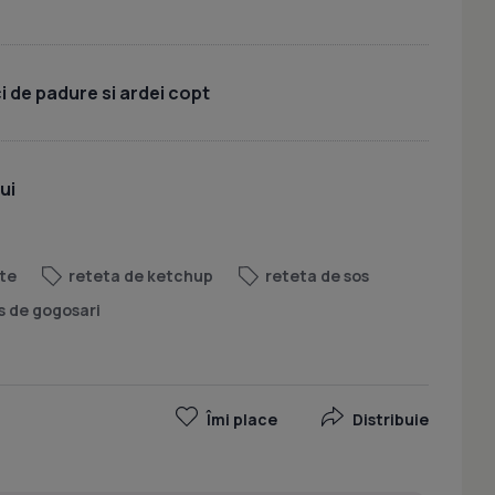
 de padure si ardei copt
ui
ute
reteta de ketchup
reteta de sos
s de gogosari
Îmi place
Distribuie