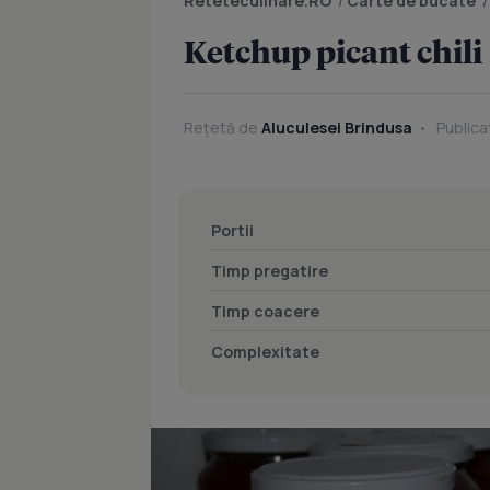
Reteteculinare.RO
/
Carte de bucate
Ketchup picant chili
Rețetă de
Aluculesei Brindusa
Publica
Portii
Timp pregatire
Timp coacere
Complexitate