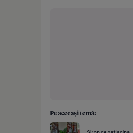
Pe aceeași temă:
Sirop de patlagina