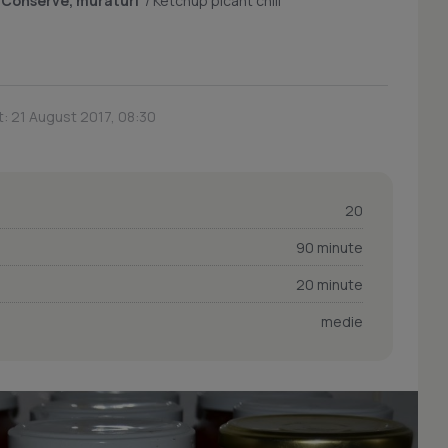
/
Conserve, muraturi
/
Ketchup picant chili
t: 21 August 2017, 08:30
20
90 minute
20 minute
medie