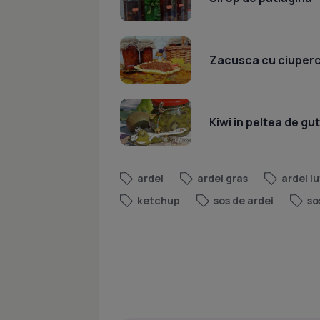
Zacusca cu ciuperci
Kiwi in peltea de gut
ardei
ardei gras
ardei i
ketchup
sos de ardei
so