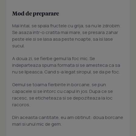
Mod de preparare
Mai intai, se spala fructele cu grija, sa nu le zdrobim.
Se asaza intr-o cratita mai mare, se presara zahar
peste ele si se lasa asa peste noapte, sa isi lase
sucul.
A doua zi, se fierbe gemul la foc mic. Se
indeparteaza spuma formata si se amesteca ca sa
nu se lipeasca. Cand s-a legat siropul, se da pe foc.
Gemul se toarna fierbinte in borcane, se pun
capacele si se intorc cu capul in jos. Dupa ce se
racesc, se eticheteaza si se depoziteaza la loc
racoros.
Din aceasta cantitate, eu am obtinut: doua borcane
mari si unul mic de gem.