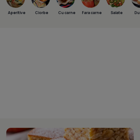
Aperitive
Ciorbe
Cu carne
Fara carne
Salate
Dul