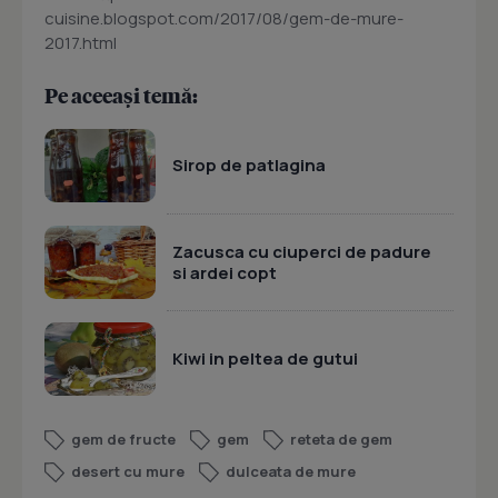
cuisine.blogspot.com/2017/08/gem-de-mure-
2017.html
Pe aceeași temă:
Sirop de patlagina
Zacusca cu ciuperci de padure
si ardei copt
Kiwi in peltea de gutui
gem de fructe
gem
reteta de gem
desert cu mure
dulceata de mure