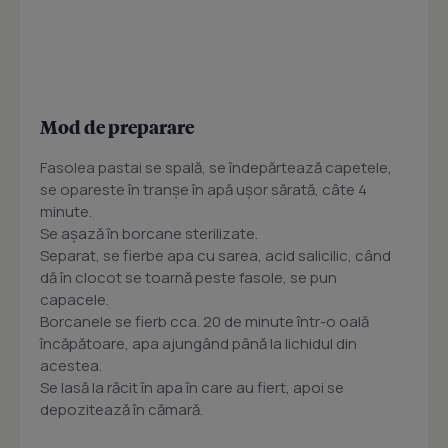
Mod de preparare
Fasolea pastai se spală, se îndepărtează capetele,
se opareste în tranșe în apă ușor sărată, câte 4
minute.
Se așază în borcane sterilizate.
Separat, se fierbe apa cu sarea, acid salicilic, când
dă în clocot se toarnă peste fasole, se pun
capacele.
Borcanele se fierb cca. 20 de minute într-o oală
încăpătoare, apa ajungând până la lichidul din
acestea.
Se lasă la răcit în apa în care au fiert, apoi se
depozitează în cămară.