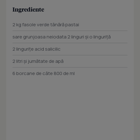
Ingrediente
2 kg fasole verde tânără pastai
sare grunjoasa neiodata 2 linguri și o linguriță
2 lingurițe acid salicilic
2 litri și jumătate de apă
6 borcane de câte 800 de ml