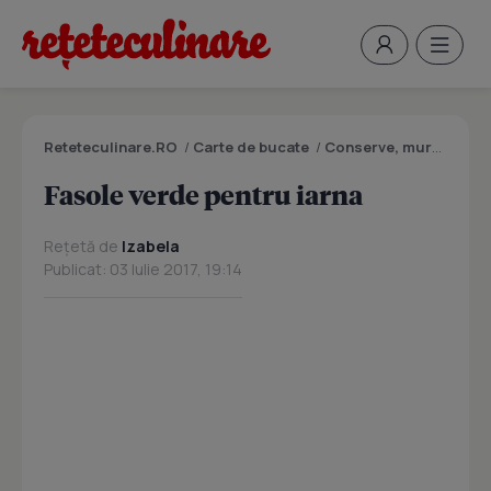
Reteteculinare.RO
/
Carte de bucate
/
Conserve, muraturi
/
F
Fasole verde pentru iarna
Rețetă de
Izabela
Publicat: 03 Iulie 2017, 19:14