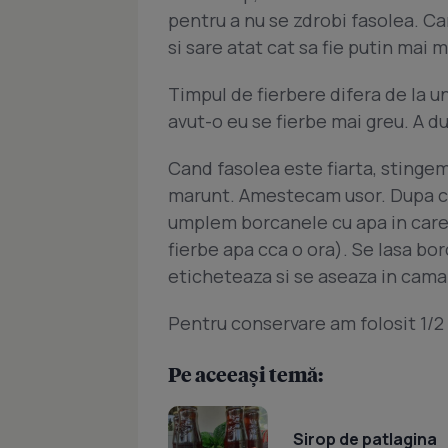
pentru a nu se zdrobi fasolea. Ca
si sare atat cat sa fie putin mai 
Timpul de fierbere difera de la un
avut-o eu se fierbe mai greu. A du
Cand fasolea este fiarta, stingem
marunt. Amestecam usor. Dupa ce 
umplem borcanele cu apa in care 
fierbe apa cca o ora). Se lasa bo
eticheteaza si se aseaza in cama
Pentru conservare am folosit 1/2 l
Pe aceeași temă:
Sirop de patlagina