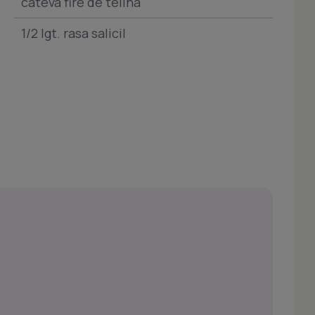
cateva fire de telina
1/2 lgt. rasa salicil