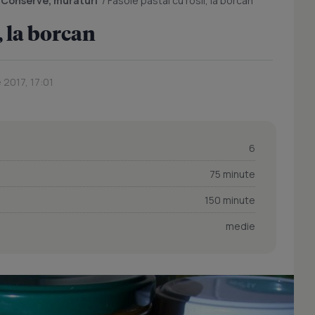
/
Conserve, muraturi
/
Fasole pastai cu rosii, la borcan
, la borcan
e 2017, 17:01
6
75 minute
150 minute
medie