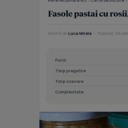
Reteteculinare.RO
/
Carte de bucate
Fasole pastai cu rosii
Rețetă de
Luca Mirela
Publicat: 09 Iuli
Portii
Timp pregatire
Timp coacere
Complexitate