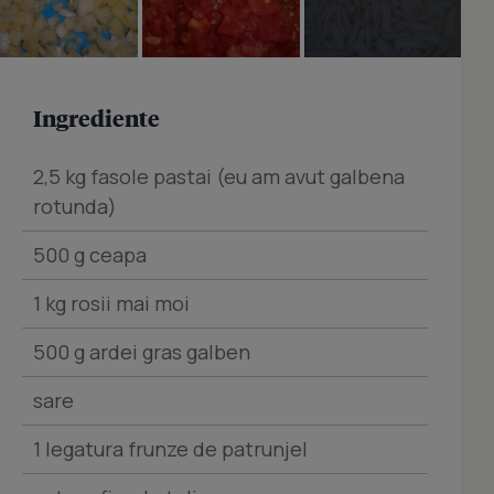
Ingrediente
2,5 kg fasole pastai (eu am avut galbena
rotunda)
500 g ceapa
1 kg rosii mai moi
500 g ardei gras galben
sare
1 legatura frunze de patrunjel