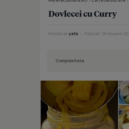
Reteteculinare.RO
/
Carte de bucate
Dovlecei cu Curry
Rețetă de
yafa
Publicat: 08 Ianuarie 20
Complexitate