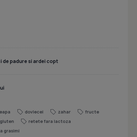
 de padure si ardei copt
ui
eapa
dovlecei
zahar
fructe
 gluten
retete fara lactoza
ra grasimi