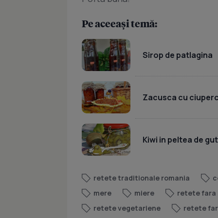
Pe aceeași temă:
Sirop de patlagina
Zacusca cu ciuperci
Kiwi in peltea de gut
retete traditionale romania
c
mere
miere
retete fara
retete vegetariene
retete fa