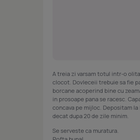
A treia zi varsam totul intr-o ol
clocot. Dovleceii trebuie sa fie p
borcane acoperind bine cu zeama
in prosoape pana se racesc. Cap
concava pe mijloc. Depositam la
decat dupa 20 de zile minim.
Se serveste ca muratura.
Pofta buna!