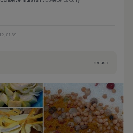
/
Conserve, muraturi
/
Dovlecei cu Curry
12, 01:59
redusa