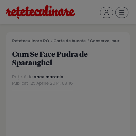
Reteteculinare.RO
/
Carte de bucate
/
Conserve, muraturi
/
C
Cum Se Face Pudra de
Sparanghel
Rețetă de
anca marcela
Publicat: 25 Aprilie 2014, 08:16