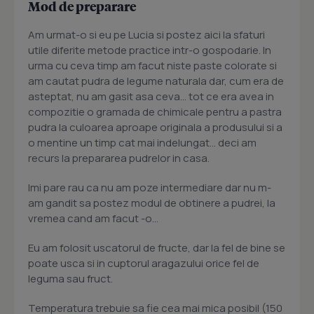
Mod de preparare
Am urmat-o si eu pe Lucia si postez aici la sfaturi
utile diferite metode practice intr-o gospodarie. In
urma cu ceva timp am facut niste paste colorate si
am cautat pudra de legume naturala dar, cum era de
asteptat, nu am gasit asa ceva... tot ce era avea in
compozitie o gramada de chimicale pentru a pastra
pudra la culoarea aproape originala a produsului si a
o mentine un timp cat mai indelungat... deci am
recurs la prepararea pudrelor in casa.
Imi pare rau ca nu am poze intermediare dar nu m-
am gandit sa postez modul de obtinere a pudrei, la
vremea cand am facut -o...
Eu am folosit uscatorul de fructe, dar la fel de bine se
poate usca si in cuptorul aragazului orice fel de
leguma sau fruct.
Temperatura trebuie sa fie cea mai mica posibil (150