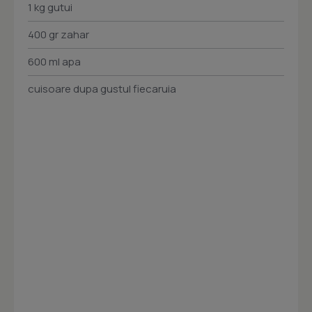
1 kg gutui
400 gr zahar
600 ml apa
cuisoare dupa gustul fiecaruia