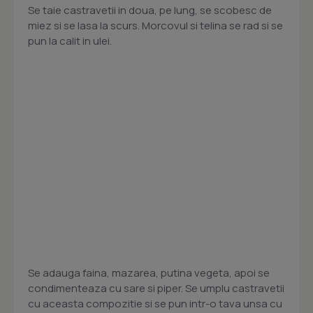
Se taie castravetii in doua, pe lung, se scobesc de
miez si se lasa la scurs. Morcovul si telina se rad si se
pun la calit in ulei.
Se adauga faina, mazarea, putina vegeta, apoi se
condimenteaza cu sare si piper. Se umplu castravetii
cu aceasta compozitie si se pun intr-o tava unsa cu