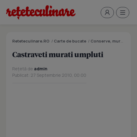
Reteteculinare.RO
/
Carte de bucate
/
Conserve, muraturi
/
C
Castraveti murati umpluti
Rețetă de
admin
Publicat: 27 Septembrie 2010, 00:00