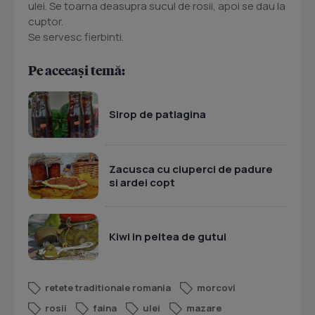
ulei. Se toarna deasupra sucul de rosii, apoi se dau la
cuptor.
Se servesc fierbinti.
Pe aceeași temă:
Sirop de patlagina
Zacusca cu ciuperci de padure
si ardei copt
Kiwi in peltea de gutui
retete traditionale romania
morcovi
rosii
faina
ulei
mazare