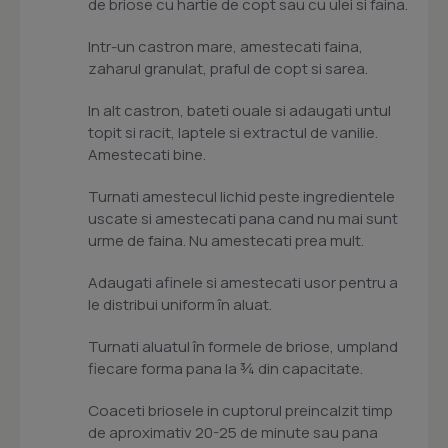
de briose cu hartie de copt sau cu ulei si faina.
Intr-un castron mare, amestecati faina,
zaharul granulat, praful de copt si sarea.
In alt castron, bateti ouale si adaugati untul
topit si racit, laptele si extractul de vanilie.
Amestecati bine.
Turnati amestecul lichid peste ingredientele
uscate si amestecati pana cand nu mai sunt
urme de faina. Nu amestecati prea mult.
Adaugati afinele si amestecati usor pentru a
le distribui uniform în aluat.
Turnati aluatul în formele de briose, umpland
fiecare forma pana la ¾ din capacitate.
Coaceti briosele in cuptorul preincalzit timp
de aproximativ 20-25 de minute sau pana