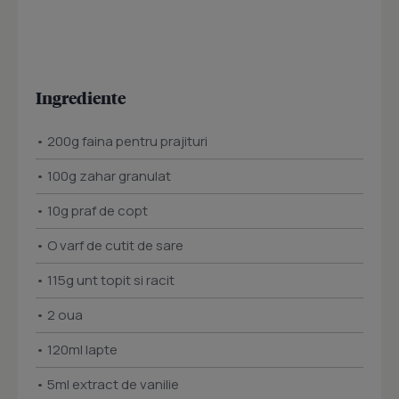
Ingrediente
• 200g faina pentru prajituri
• 100g zahar granulat
• 10g praf de copt
• O varf de cutit de sare
• 115g unt topit si racit
• 2 oua
• 120ml lapte
• 5ml extract de vanilie