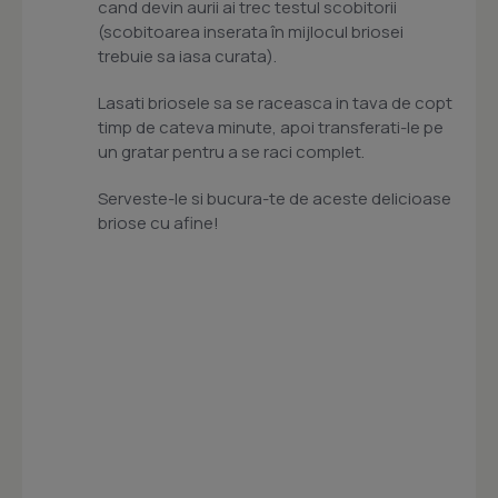
cand devin aurii ai trec testul scobitorii
(scobitoarea inserata în mijlocul briosei
trebuie sa iasa curata).
Lasati briosele sa se raceasca in tava de copt
timp de cateva minute, apoi transferati-le pe
un gratar pentru a se raci complet.
Serveste-le si bucura-te de aceste delicioase
briose cu afine!