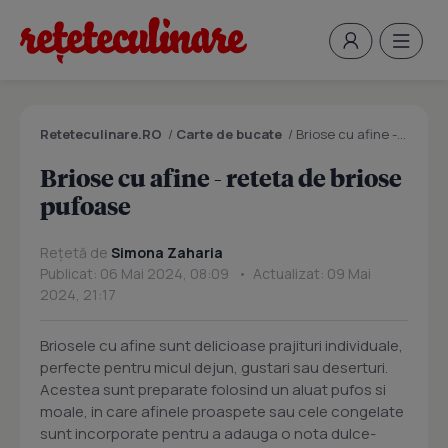
Reteteculinare.RO
/
Carte de bucate
/
Briose cu afine - reteta de briose pufoase
Briose cu afine - reteta de briose
pufoase
Rețetă de
Simona Zaharia
Publicat: 06 Mai 2024, 08:09 • Actualizat: 09 Mai
2024, 21:17
Briosele cu afine sunt delicioase prajituri individuale,
perfecte pentru micul dejun, gustari sau deserturi.
Acestea sunt preparate folosind un aluat pufos si
moale, in care afinele proaspete sau cele congelate
sunt incorporate pentru a adauga o nota dulce-