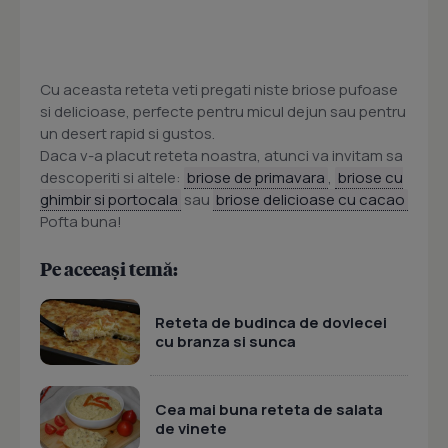
Cu aceasta reteta veti pregati niste briose pufoase
si delicioase, perfecte pentru micul dejun sau pentru
un desert rapid si gustos.
Daca v-a placut reteta noastra, atunci va invitam sa
descoperiti si altele:
briose de primavara
,
briose cu
ghimbir si portocala
sau
briose delicioase cu cacao
Pofta buna!
Pe aceeași temă:
Reteta de budinca de dovlecei
cu branza si sunca
Cea mai buna reteta de salata
de vinete