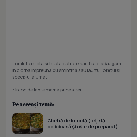
- omleta racita si taiata patrate sau fisii o adaugam
in ciorba impreuna cu smintina sau iaurtul, otetul si
speck-ul afumat
* in loc de lapte mama punea zer.
Pe aceeași temă:
Ciorbă de lobodă (rețetă
delicioasă și ușor de preparat)