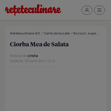
Reteteculinare.RO
/
Carte de bucate
/
Borsuri, supe, ciorbe
Ciorba Mea de Salata
Rețetă de
crista
Publicat: 03 Iunie 2011, 13:13