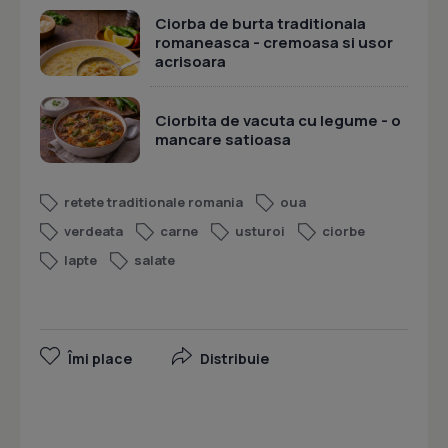
Ciorba de burta traditionala
romaneasca - cremoasa si usor
acrisoara
Ciorbita de vacuta cu legume - o
mancare satioasa
retete traditionale romania
oua
verdeata
carne
usturoi
ciorbe
lapte
salate
Îmi place
Distribuie