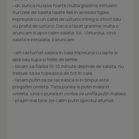
- dc sunca nu lasa foarte multa grasime inmuiem
frunzele de salata taiate felii in aceeasi tigaie
impreuna cu un catel de usturoi intreg si strivit sau
cu praful de usturoi. Daca a lasat grasime multa o
aruncam si apoi calim salata: lol:. Usturoiul, cind
salata e inmuiata, il aruncam.
- am rasturnat salata in oala impreuna cu lapte si
apa sau supa si feliile de lamiie
- lasam sa fiarba 10-15 minute depinde de salata, nu
trebuie sa se topeasca de tot in oala
- lasam putin sa se raceasca si in timpul asta
pregatim omleta. Tata punea si putin malai in
omleta, cind o punea in ciorba se umfla putin malaiul.
- prajim mai bine zis calim putin speckul afumat