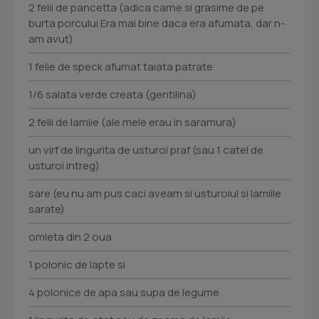
2 felii de pancetta (adica carne si grasime de pe
burta porcului Era mai bine daca era afumata, dar n-
am avut)
1 felie de speck afumat taiata patrate
1/6 salata verde creata (gentilina)
2 felii de lamiie (ale mele erau in saramura)
un virf de lingurita de usturoi praf (sau 1 catel de
usturoi intreg)
sare (eu nu am pus caci aveam si usturoiul si lamiile
sarate)
omleta din 2 oua
1 polonic de lapte si
4 polonice de apa sau supa de legume