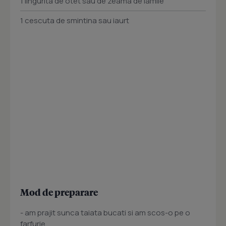
1 lingurita de otet sau de zeama de lamiie
1 cescuta de smintina sau iaurt
Mod de preparare
- am prajit sunca taiata bucati si am scos-o pe o
farfurie