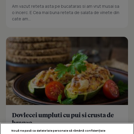
Am vazut reteta asta pe bucataras si am vrut musai sa
o incerc. E Cea mai buna reteta de salata de vinete din
cate am...
Dovlecei umpluti cu pui si crusta de
branza
Nouă ne pasă ca datele tale personale să rămână confidențiale
Reteta delicioasa de dovlecei umpluti cu pui si crusta