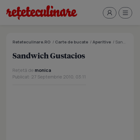
Reteteculinare.RO
/
Carte de bucate
/
Aperitive
/
Sandwich Gustacios
Sandwich Gustacios
Rețetă de
monica
Publicat: 27 Septembrie 2010, 03:11