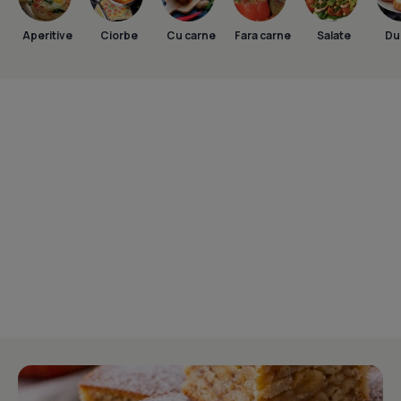
Aperitive
Ciorbe
Cu carne
Fara carne
Salate
Dul