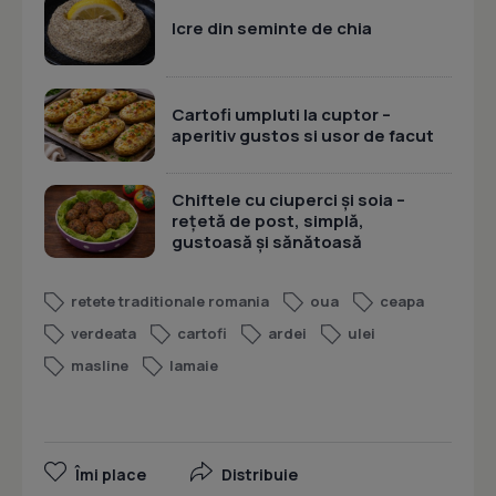
Icre din seminte de chia
Cartofi umpluti la cuptor –
aperitiv gustos si usor de facut
Chiftele cu ciuperci și soia –
rețetă de post, simplă,
gustoasă și sănătoasă
retete traditionale romania
oua
ceapa
verdeata
cartofi
ardei
ulei
masline
lamaie
Îmi place
Distribuie