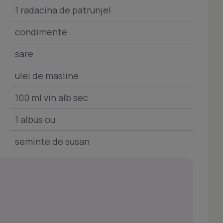
1 radacina de patrunjel
condimente
sare
ulei de masline
100 ml vin alb sec
1 albus ou
seminte de susan