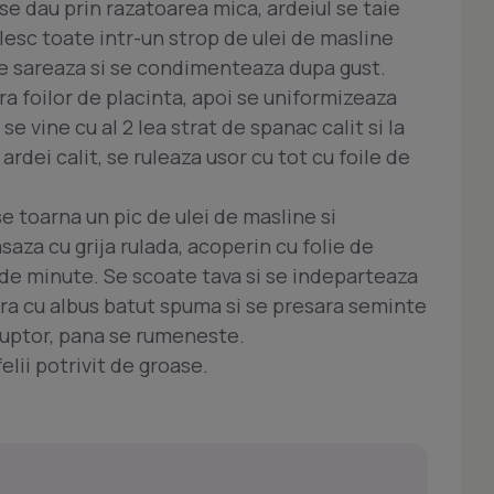
 se dau prin razatoarea mica, ardeiul se taie
alesc toate intr-un strop de ulei de masline
se sareaza si se condimenteaza dupa gust.
a foilor de placinta, apoi se uniformizeaza
se vine cu al 2 lea strat de spanac calit si la
rdei calit, se ruleaza usor cu tot cu foile de
se toarna un pic de ulei de masline si
asaza cu grija rulada, acoperin cu folie de
 de minute. Se scoate tava si se indeparteaza
pra cu albus batut spuma si se presara seminte
cuptor, pana se rumeneste.
elii potrivit de groase.