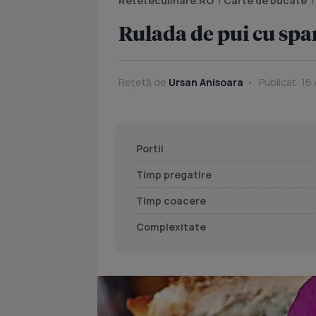
Reteteculinare.RO
/
Carte de bucate
Rulada de pui cu sp
Rețetă de
Ursan Anisoara
Publicat: 16
Portii
Timp pregatire
Timp coacere
Complexitate