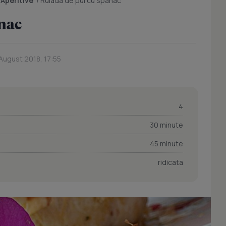
/
Aperitive
/
Rulada de pui cu spanac
anac
 August 2018, 17:55
4
30 minute
45 minute
ridicata