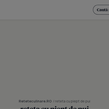
Reteteculinare.RO
/ reteta cu piept de pui
reteta cu piept de pui