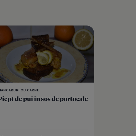
oi si lamaie
Piept de pui cu sos go
MANCARURI CU CARNE
Piept de pui in sos de portocale