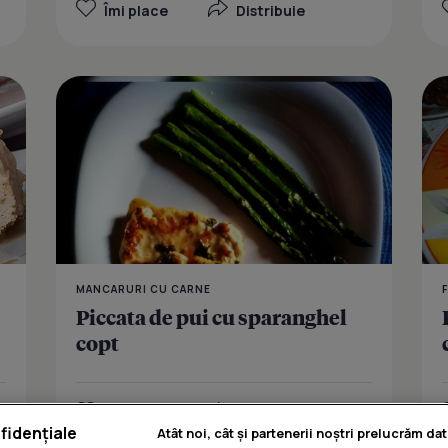
Îmi place
Distribuie
Rulada de p
MANCARURI CU CARNE
Piccata de pui cu sparanghel
copt
Îmi place
Distribuie
fidențiale
Atât noi, cât și partenerii noștri prelucrăm dat