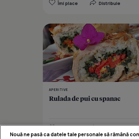
Îmi place
Distribuie
APERITIVE
Rulada de pui cu spanac
Îmi place
Distribuie
Nouă ne pasă ca datele tale personale să rămână con