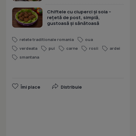
Chiftele cu ciuperci și soia –
rețetă de post, simplă,
gustoasă și sănătoasă
retete traditionale romania
oua
verdeata
pui
carne
rosii
ardei
smantana
Îmi place
Distribuie