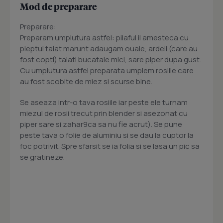
Mod de preparare
Preparare:
Preparam umplutura astfel: pilaful il amesteca cu
pieptul taiat marunt adaugam ouale, ardeii (care au
fost copti) taiati bucatale mici, sare piper dupa gust.
Cu umplutura astfel preparata umplem rosiile care
au fost scobite de miez si scurse bine.
Se aseaza intr-o tava rosiile iar peste ele turnam
miezul de rosii trecut prin blender si asezonat cu
piper sare si zahar9ca sa nu fie acrut). Se pune
peste tava o folie de aluminiu si se dau la cuptor la
foc potrivit. Spre sfarsit se ia folia si se lasa un pic sa
se gratineze.