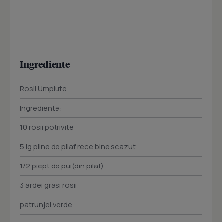
Ingrediente
Rosii Umplute
Ingrediente:
10 rosii potrivite
5 lg pline de pilaf rece bine scazut
1/2 piept de pui(din pilaf)
3 ardei grasi rosii
patrunjel verde