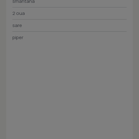
smantana
2 oua
sare
piper