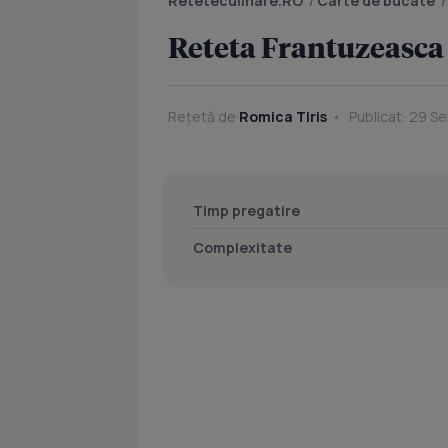
Reteteculinare.RO
/
Carte de bucate
Reteta Frantuzeasca
Rețetă de
Romica Tiris
Publicat: 29 Se
Timp pregatire
Complexitate