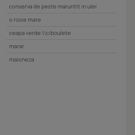
conserva de peste maruntit in ulei
o rosie mare
ceapa verde \\ciboulete
marar
maioneza