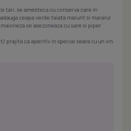
rte tari, se amesteca cu conserva care in
se adauga ceapa verde taiata marunt si mararul
g. maioneza se asezoneaza cu sare si piper
t) prajita ca aperitiv in special seara cu un vin