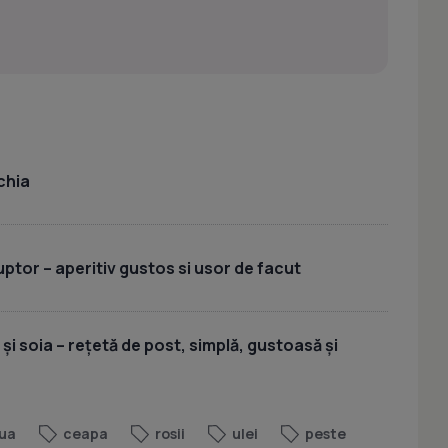
chia
uptor – aperitiv gustos si usor de facut
 și soia – rețetă de post, simplă, gustoasă și
ua
ceapa
rosii
ulei
peste