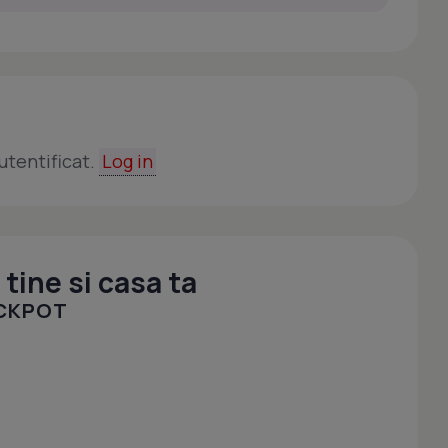
utentificat.
Log in
tine si casa ta
OCKPOT