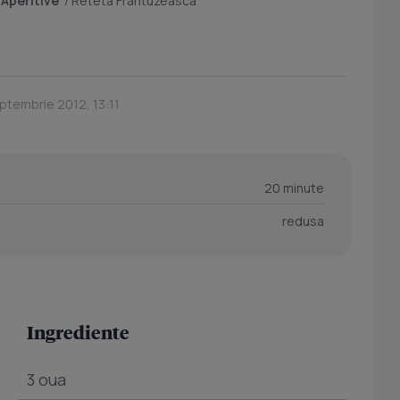
/
Aperitive
/
Reteta Frantuzeasca
ptembrie 2012, 13:11
20 minute
redusa
Ingrediente
3 oua