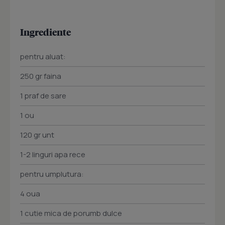
Ingrediente
pentru aluat:
250 gr faina
1 praf de sare
1 ou
120 gr unt
1-2 linguri apa rece
pentru umplutura:
4 oua
1 cutie mica de porumb dulce