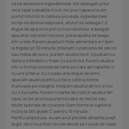
sa se amestece ingredientele. Am adaugat untul
rece taiat cubulete si oul. Am pus capacul si am
pornit robotul. In cateva secunde, ingredientele
incep sa devina nisipoase, atunci se adauga 1-2
linguri de apa rece prin ochiul robotului. Adaugati
apa atat cat este necesar, pana aluatul se leaga
intr-o bila. Punem aluatul in folie alimentara si-l dam
la frigider pt 30 minute. Infainam o planseta de silicon
sau masa de lucru, punem aluatul rece, il pudram cu
faina si intindem o foaie cu sucitorul. Punem aluatul
intr-o forma rotunda de tarte pe care am tapetat-o
cu unt si faina. Cu coada unei linguri de lemn,
apasam aluatul pentru a face cateva forme
frumoase pe margine. Intepam aluatul din loc in loc
cu o furculita. Punem o hartie de copt in aluatul din
tava, iar pe acesta punem boabe de fasole sau
bilute speciale de coacere. Dam forma la cuptorul
incins la 180 grade C, pentru 15 minute.
Pentru umplutura: eu am avut pestele dinainte prajit
la gril, deci nu a fost nevoie decat sa-l curat de oase