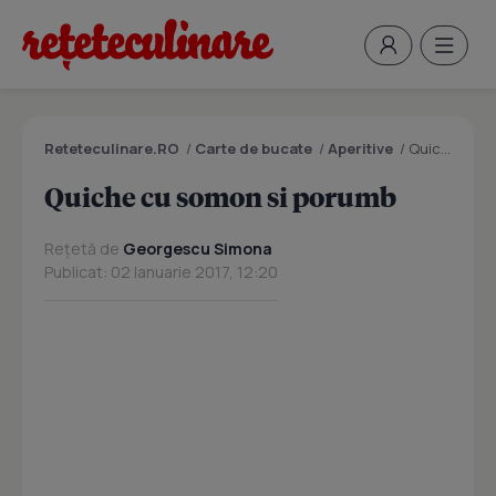
Reteteculinare.RO
/
Carte de bucate
/
Aperitive
/
Quiche cu somon si porumb
Quiche cu somon si porumb
Rețetă de
Georgescu Simona
Publicat: 02 Ianuarie 2017, 12:20