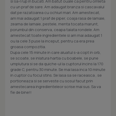
si sa-l rup in bucati. Am batut ouale ca pentru omleta
cu un praf de sare. Am adaugat branza si cascavalul
dat pe razatoarea cu ochiuri mari. Am amestecat,
am mai adaugat 1 praf de piper, coaja rasa de lamaie,
zeama de lamaie, pestele, menta tocata marunt,
porumbul din conserva, ceapa taiata rondele. Am
amestecat toate ingredientele si am mai adaugat 1
ou la cele 3 puse la inceput, pentru ca era prea
groasa compozitia.
Dupa cele 15 minute in care aluatul s-a copt in orb,
se scoate, se inlatura hartia cu boabele, se pune
umplutura si se da quiche-ul la cuptorul incins la 170
grade C, pentru 30 minute. Se mai lasa inca 10 minute
in cuptor cu focul stins. Se lasa sa se raceasca , se
portioneaza si se serveste cu sosul facut prin
amestecarea ingredienteleor scrise mai sus. Sa va
fie de bine!!