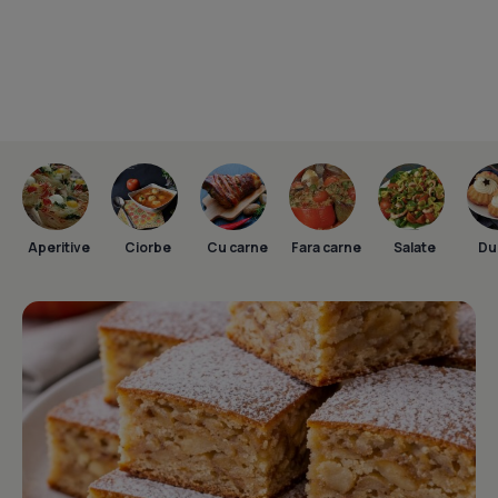
Aperitive
Ciorbe
Cu carne
Fara carne
Salate
Dul