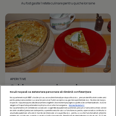
Au fost gasite 1 retete culinare pentru quiche lorraine
APERITIVE
Quiche cu somon si porumb
Nouă ne pasă ca datele tale personale să rămână confidențiale
Noi și partenerii noștri
1017
stocăm și/sau accesăm informații pe dispozitivul dvs., precum identificatorii cookie unici
pentru prelucrarea datelor cu caracter personal. Puteți accepta sau gestiona preferințele dvs. făcând clic mai jos,
respectiv vă puteți opune utilizării unui interes legitim în orice moment pe pagina cu politica de confidențialitate. Aceste
Îmi place
Distribuie
alegeri vor fi raportate partenerilor noștri și nu vă vor afecta navigarea.
Mai multe detalii
Noi si partenerii nostri (retelele de socializare si agentiile de publicitate partenere, precum si furnizorii nostri de servicii
de date analitice) prelucram date pentru a permite website-ului sa functioneze, pentru a personaliza continutul si
anunturile publicitare afisate in functie de interesele si/sau profilul dvs., pentru a va oferi functionalitati aferente
retelelor de socializare si pentru a analiza traficul pe website. Beneficiati de drepturile prevazute de art. 15-22 din