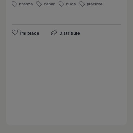
branza
zahar
nuca
placinte
Îmi place
Distribuie