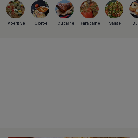
Aperitive
Ciorbe
Cu carne
Fara carne
Salate
Dul