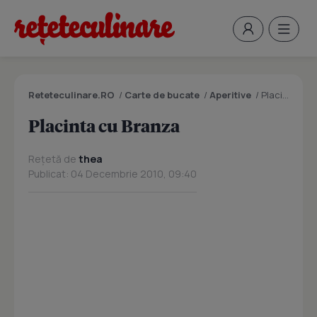
Reteteculinare.RO
/
Carte de bucate
/
Aperitive
/
Placinta cu Branza
Placinta cu Branza
Rețetă de
thea
Publicat: 04 Decembrie 2010, 09:40