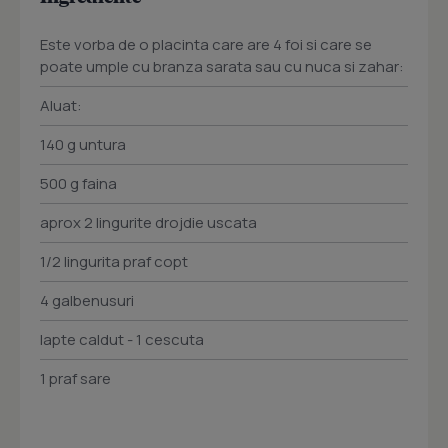
Este vorba de o placinta care are 4 foi si care se
poate umple cu branza sarata sau cu nuca si zahar:
Aluat:
140 g untura
500 g faina
aprox 2 lingurite drojdie uscata
1/2 lingurita praf copt
4 galbenusuri
lapte caldut - 1 cescuta
1 praf sare