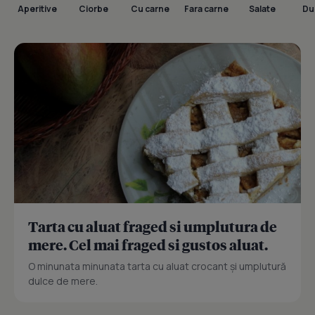
Aperitive
Ciorbe
Cu carne
Fara carne
Salate
Dul
Tarta cu aluat fraged si umplutura de
mere. Cel mai fraged si gustos aluat.
O minunata minunata tarta cu aluat crocant și umplutură
dulce de mere.