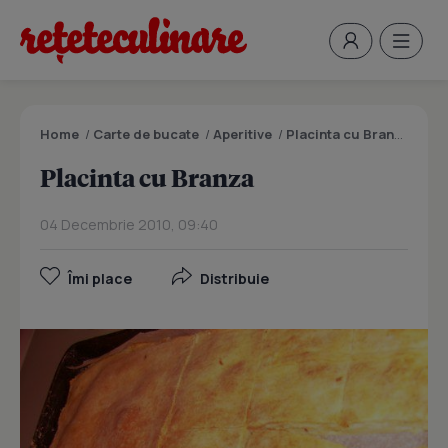
Home
/
Carte de bucate
/
Aperitive
/
Placinta cu Branza
Placinta cu Branza
04 Decembrie 2010, 09:40
Îmi place
Distribuie