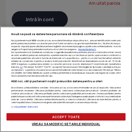
Am uitat parola
Nouă ne pasă ca datele tale personale să rămână confidențiale
Noi și partenerii noștri
1019
stocăm și/sau accesăm informații pe dispozitivul dvs., precum identificatorii cookie unici
pentru prelucrarea datelor cu caracter personal. Puteți accepta sau gestiona preferințele dvs. făcând clic mai jos,
respectiv vă puteți opune utilizării unui interes legitim în orice moment pe pagina cu politica de confidențialitate. Aceste
alegeri vor fi raportate partenerilor noștri și nu vă vor afecta navigarea.
Mai multe detalii
Noi si partenerii nostri (retelele de socializare si agentiile de publicitate partenere, precum si furnizorii nostri de servicii
de date analitice) prelucram date pentru a permite website-ului sa functioneze, pentru a personaliza continutul si
anunturile publicitare afisate in functie de interesele si/sau profilul dvs., pentru a va oferi functionalitati aferente
retelelor de socializare si pentru a analiza traficul pe website. Beneficiati de drepturile prevazute de art. 15-22 din
GDPR in legatura cu prelucrarea datelor cu caracter personal. Aceste drepturi pot fi exercitate prin modalitatea
indicata
aici
. Prin click pe “ACCEPT TOATE”, acceptati folosirea tuturor Tehnologiilor de tip Cookie, care implica inclusiv
acceptul dvs. cu privire la stocarea/accesarea informatiilor de catre Vendor-ii cu care colaboram. Prin click pe “VREAU
SA MODIFIC SETARILE INDIVIDUAL” puteti schimba preferintele in mod individual, mai putin cele legate de cookie strict
necesare pentru functionarea website-ului.
Atât noi, cât și partenerii noștri prelucrăm datele pentru a oferi:
Dezvoltarea și îmbunătățirea serviciilor. Stocarea și/sau accesarea informațiilor de pe un dispozitiv. Măsurarea
performanței reclamelor. Utilizarea profilurilor pentru selectarea conținutului personalizat. Crearea profilurilor de
conținut personalizat. Utilizarea profilurilor pentru selectarea publicității personalizate. Crearea profilurilor pentru
publicitate personalizată. Măsurarea performanței conținutului. Înțelegerea publicului prin statistici sau combinații de
date din surse diferite. Utilizarea datelor limitate pentru a selecta conținutul. Utilizarea de date limitate pentru a
selecta publicitatea. Date precise de geolocație și identificarea prin scanarea dispozitivului.
Listă parteneri (furnizori)
ACCEPT TOATE
VREAU SA MODIFIC SETARILE INDIVIDUAL