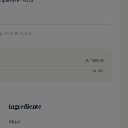
/
Aperitive
/
Pizza II
gust 2009, 12:29
150 minute
medie
Ingrediente
Aluat: