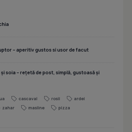
chia
uptor – aperitiv gustos si usor de facut
 și soia – rețetă de post, simplă, gustoasă și
ua
cascaval
rosii
ardei
zahar
masline
pizza