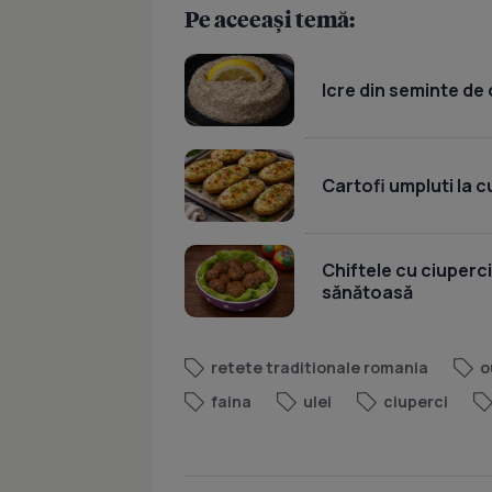
Pe aceeași temă:
Icre din seminte de 
Cartofi umpluti la c
Chiftele cu ciuperci
sănătoasă
retete traditionale romania
o
faina
ulei
ciuperci