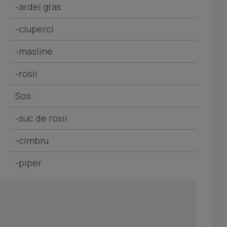
-ardei gras
-ciuperci
-masline
-rosii
Sos:
-suc de rosii
-cimbru
-piper