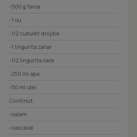
-500 g faina
-1 ou
-1/2 cubulet drojdie
-1 lingurita zahar
-1/2 lingurita sare
-250 ml apa
-50 ml ulei
Continut:
-salam
-cascaval