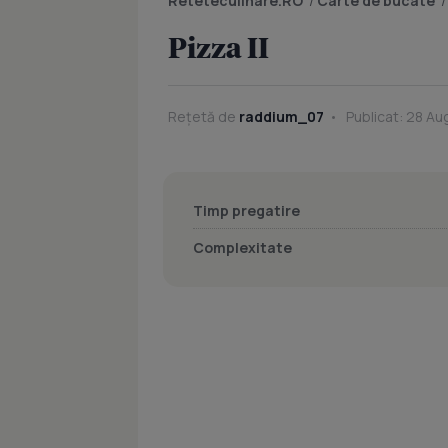
Reteteculinare.RO
/
Carte de bucate
Pizza II
Rețetă de
raddium_07
Publicat: 28 Au
Timp pregatire
Complexitate