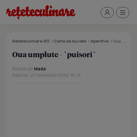
Reteteculinare.RO
/
Carte de bucate
/
Aperitive
/
Oua umplute - `puisori`
Oua umplute - `puisori`
Rețetă de
Mada
Publicat: 21 Noiembrie 2010, 16:16