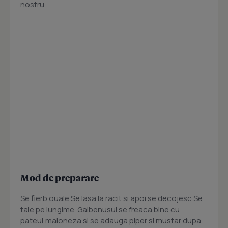
nostru
Mod de preparare
Se fierb ouale.Se lasa la racit si apoi se decojesc.Se
taie pe lungime. Galbenusul se freaca bine cu
pateul,maioneza si se adauga piper si mustar dupa