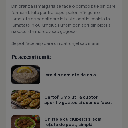
Din branza si margaria se face o compozitie din care
formam bilute pentru capul puilor. Infingem o
jumatate de scobitoare in biluta apoi in cealalalta
jumatate in oul umplut. Punem ochisorii din piper si
nasucul din morcov sau gogosar.
Se pot face aripioare din patrunjel sau marar.
Pe aceeași temă:
Icre din seminte de chia
Cartofi umpluti la cuptor –
aperitiv gustos si usor de facut
Chiftele cu ciuperci și soia –
rețetă de post, simplă,