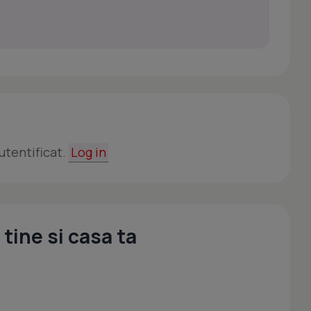
utentificat.
Log in
tine si casa ta