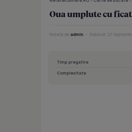
Reteteculinare.RO
/
Carte de bucate
Oua umplute cu ficat
Rețetă de
admin
Publicat: 27 Septemb
Timp pregatire
Complexitate