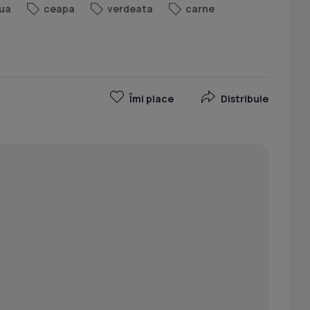
ua
ceapa
verdeata
carne
Îmi place
Distribuie