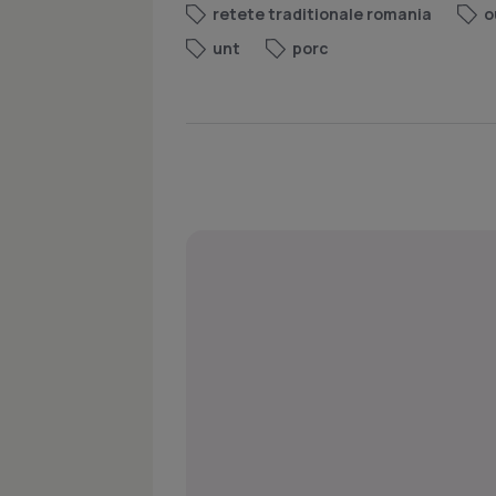
retete traditionale romania
o
unt
porc