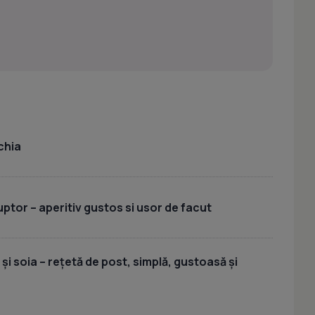
chia
uptor – aperitiv gustos si usor de facut
 și soia – rețetă de post, simplă, gustoasă și