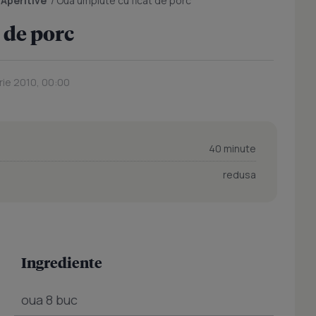
/
Aperitive
/
Oua umplute cu ficat de porc
 de porc
rie 2010, 00:00
40 minute
redusa
Ingrediente
oua 8 buc