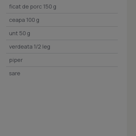
ficat de porc 150 g
ceapa 100 g
unt 50 g
verdeata 1/2 leg
piper
sare