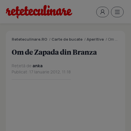
Reteteculinare.RO
/
Carte de bucate
/
Aperitive
/
Om de Zapada din Branza
Om de Zapada din Branza
Rețetă de
anka
Publicat: 17 Ianuarie 2012, 11:18