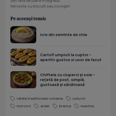
(din felia de paine integrala).
Serveste cu biscuiti sau covrigei!
Pe aceeași temă:
Icre din seminte de chia
Cartofi umpluti la cuptor –
aperitiv gustos si usor de facut
Chiftele cu ciuperci și soia –
rețetă de post, simplă,
gustoasă și sănătoasă
retete traditionale romania
usturoi
morcovi
ardei
branza
masline