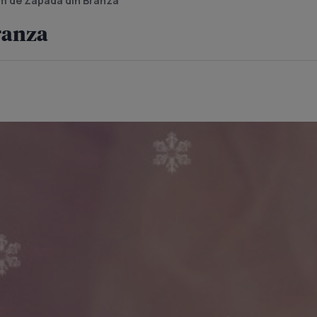
m de Zapada din Branza
ranza