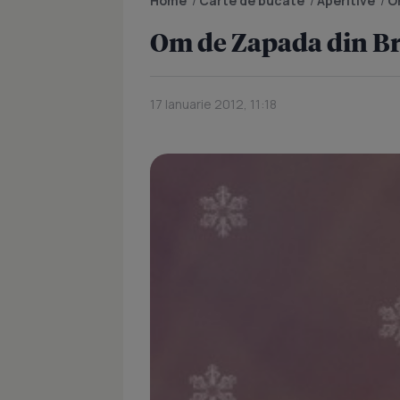
Home
/
Carte de bucate
/
Aperitive
/
O
Om de Zapada din B
17 Ianuarie 2012, 11:18