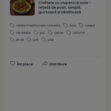
Chiftele cu ciuperci și soia –
rețetă de post, simplă,
gustoasă și sănătoasă
retete traditionale romania
oua
ceapa
verdeata
pui
carne
usturoi
drob
unt
ulei
Îmi place
Distribuie