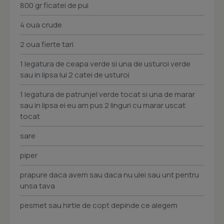
800 gr ficatei de pui
4 oua crude
2 oua fierte tari
1 legatura de ceapa verde si una de usturoi verde
sau in lipsa lui 2 catei de usturoi
1 legatura de patrunjel verde tocat si una de marar
sau in lipsa ei eu am pus 2 linguri cu marar uscat
tocat
sare
piper
prapure daca avem sau daca nu ulei sau unt pentru
unsa tava
pesmet sau hirtie de copt depinde ce alegem