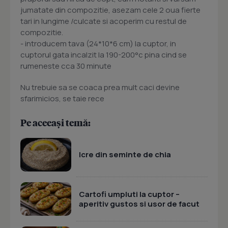
jumatate din compozitie, asezam cele 2 oua fierte
tari in lungime /culcate si acoperim cu restul de
compozitie.
- introducem tava (24*10*6 cm) la cuptor, in
cuptorul gata incalzit la 190-200°c pina cind se
rumeneste cca 30 minute
Nu trebuie sa se coaca prea mult caci devine
sfarimicios, se taie rece
Pe aceeași temă:
Icre din seminte de chia
Cartofi umpluti la cuptor –
aperitiv gustos si usor de facut