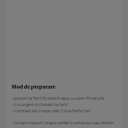
Mod de preparare
- punem la fiert ficateii in apa cu sare 15 minute
- ii scurgem si ii lasam la racit
- curatam de coaja cele 2 oua fierte tari
- tocam marunt ceapa verde si usturoiul sau strivim