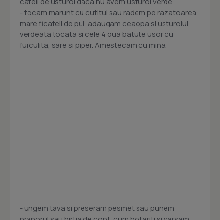
cateii de usturoi daca nu avem usturoi verde
- tocam marunt cu cutitul sau radem pe razatoarea
mare ficateii de pui, adaugam ceaopa si usturoiul,
verdeata tocata si cele 4 oua batute usor cu
furculita, sare si piper. Amestecam cu mina.
- ungem tava si preseram pesmet sau punem
praporul sau hirtia de copt, cum hotariti si varsam