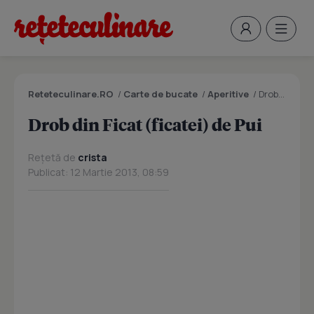
Reteteculinare.RO
/
Carte de bucate
/
Aperitive
/
Drob din Ficat (ficatei) de Pui
Drob din Ficat (ficatei) de Pui
Rețetă de
crista
Publicat: 12 Martie 2013, 08:59