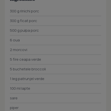
300 g rinichi porc
300 g ficat porc
500 g pulpa porc
6 oua
2 morcovi
5 fire ceapa verde
5 buchetele broccoli
1 leg patrunjel verde
100 ml lapte
sare
piper