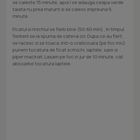
se caleste 15 minute, apoi i se adauga ceapa verde
taiata nu prea marunt si se calesc impreuna 5
minute.
Ficatul si rinichiul se fierb bine (50-60 min) , in timpul
fierberii se ia spuma de cateva ori. Dupa ce au fiert,
se racesc si se toaca. Intr-o craticioara (pe foc mic)
punem tocatura de ficat si rinichi, laptele, sare si
piper macinat. Lasam pe foc in jur de 10 minute, cat
absoarbe tocatura laptele.