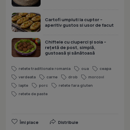
Cartofi umpluti la cuptor –
aperitiv gustos si usor de facut
Chiftele cu ciuperci și soia –
rețetă de post, simplă,
gustoasă și sănătoasă
retete traditionale romania
oua
ceapa
verdeata
carne
drob
morcovi
lapte
porc
retete fara gluten
retete de paste
Îmi place
Distribuie