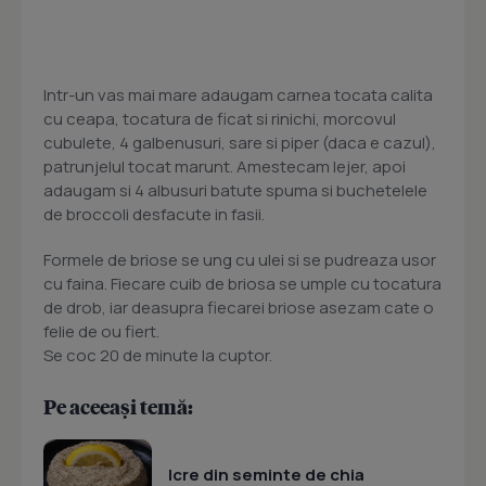
Intr-un vas mai mare adaugam carnea tocata calita
cu ceapa, tocatura de ficat si rinichi, morcovul
cubulete, 4 galbenusuri, sare si piper (daca e cazul),
patrunjelul tocat marunt. Amestecam lejer, apoi
adaugam si 4 albusuri batute spuma si buchetelele
de broccoli desfacute in fasii.
Formele de briose se ung cu ulei si se pudreaza usor
cu faina. Fiecare cuib de briosa se umple cu tocatura
de drob, iar deasupra fiecarei briose asezam cate o
felie de ou fiert.
Se coc 20 de minute la cuptor.
Pe aceeași temă:
Icre din seminte de chia