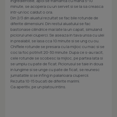
ingredientele, apoi se framanta cu mana 5-10
minute, se acopera cu un servet si se la sa creasca
intr-un loc caldut o ora.
Din 2/3 din aluatul rezultat se fac bile rotunde de
diferite dimensiuni. Din restul aluatului se fac
bastonase cilindrice mai late la un capat, simuland
piciorul unei ciuperci. Se aseaza in tava unsa cu ulei
in prealabil, se lasa cca 10 minute si se ung cu ou.
Chiflele rotunde se presara cu la mijloc cu mac si se
coc la foc potrivit 20-30 minute. Dupa ce s-au racit,
cele rotunde se scobesc la mijloc, pe partea lata si
se umplu cu pate de ficat. Piciorusul se taie in doua
in lungime si se unge cu pate de ficat, se reunesc
jumatatile si se infing in palarioara ciupercii.
Rezulta 10-15 bucati de diferite marimi.
Ca aperitiv, pe un platou intins.