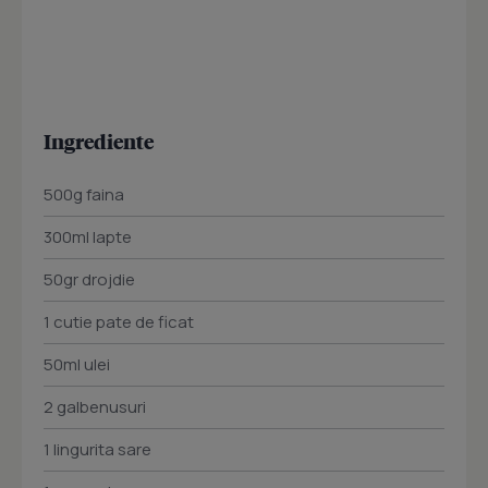
Ingrediente
500g faina
300ml lapte
50gr drojdie
1 cutie pate de ficat
50ml ulei
2 galbenusuri
1 lingurita sare