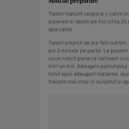
Mod de preparare
Taiem marunt ceapa si o calim in
piperam si lasam pe foc circa 20
apa calda.
Taiem pieptul de pui felii subtir
pui 2 minute pe parte. Le punem a
cu un robot pana ce obtinem o 
intr-un bol. Adaugam patrunjelul
totul apoi adaugam mazarea. Ajus
trecem mai intai in ou batut si a