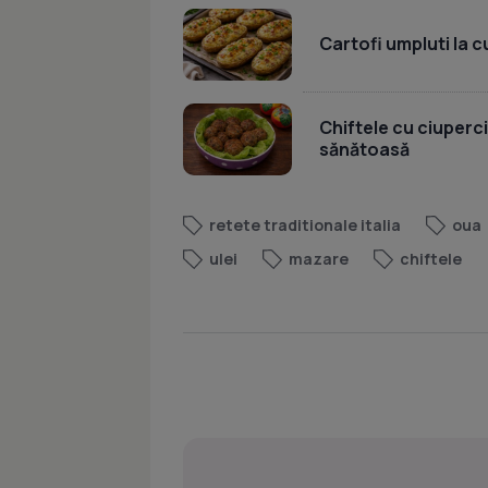
Cartofi umpluti la c
Chiftele cu ciuperci
sănătoasă
retete traditionale italia
oua
ulei
mazare
chiftele