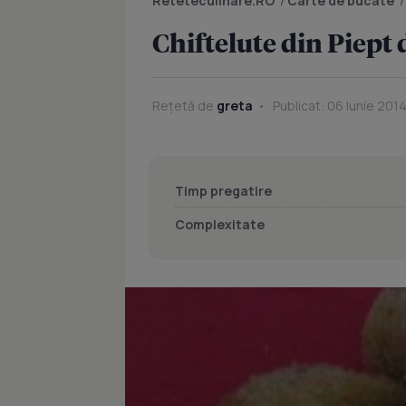
Reteteculinare.RO
/
Carte de bucate
Chiftelute din Piept
Rețetă de
greta
Publicat: 06 Iunie 201
Timp pregatire
Complexitate