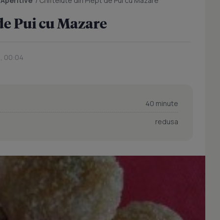
/
Aperitive
/
Chiftelute din Piept de Pui cu Mazare
 de Pui cu Mazare
4, 00:04
40 minute
redusa