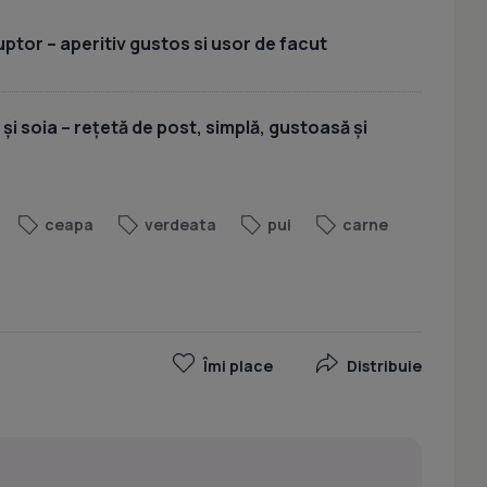
uptor – aperitiv gustos si usor de facut
 și soia – rețetă de post, simplă, gustoasă și
ceapa
verdeata
pui
carne
Îmi place
Distribuie