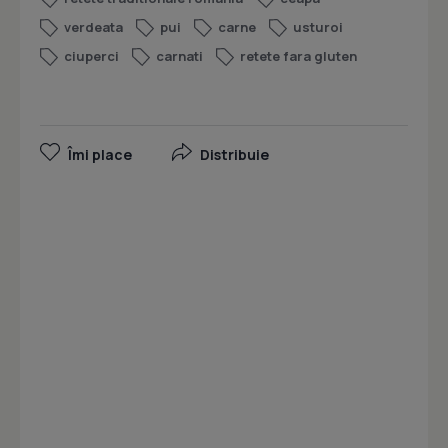
verdeata
pui
carne
usturoi
ciuperci
carnati
retete fara gluten
Îmi place
Distribuie