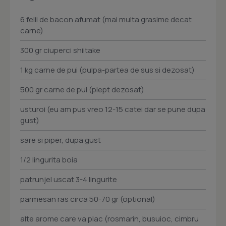
6 felii de bacon afumat (mai multa grasime decat
carne)
300 gr ciuperci shiitake
1 kg carne de pui (pulpa-partea de sus si dezosat)
500 gr carne de pui (piept dezosat)
usturoi (eu am pus vreo 12-15 catei dar se pune dupa
gust)
sare si piper, dupa gust
1/2 lingurita boia
patrunjel uscat 3-4 lingurite
parmesan ras circa 50-70 gr (optional)
alte arome care va plac (rosmarin, busuioc, cimbru