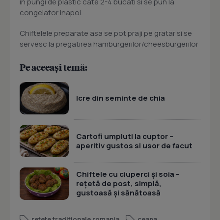
in pungi de plastic cate 2-4 bucati si se pun la
congelator inapoi.
Chiftelele preparate asa se pot praji pe gratar si se
servesc la pregatirea hamburgerilor/cheesburgerilor
Pe aceeași temă:
Icre din seminte de chia
Cartofi umpluti la cuptor –
aperitiv gustos si usor de facut
Chiftele cu ciuperci și soia –
rețetă de post, simplă,
gustoasă și sănătoasă
retete traditionale romania
ceapa