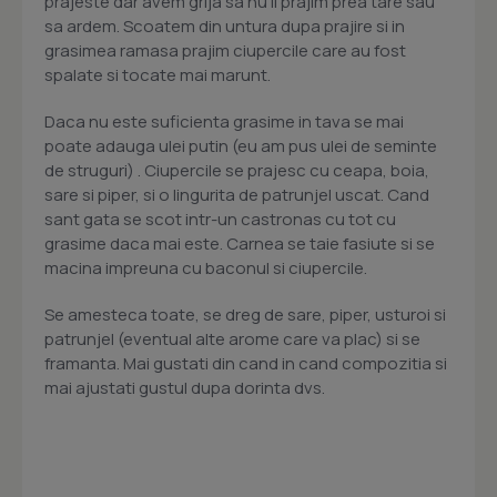
prajeste dar avem grija sa nu il prajim prea tare sau
sa ardem. Scoatem din untura dupa prajire si in
grasimea ramasa prajim ciupercile care au fost
spalate si tocate mai marunt.
Daca nu este suficienta grasime in tava se mai
poate adauga ulei putin (eu am pus ulei de seminte
de struguri) . Ciupercile se prajesc cu ceapa, boia,
sare si piper, si o lingurita de patrunjel uscat. Cand
sant gata se scot intr-un castronas cu tot cu
grasime daca mai este. Carnea se taie fasiute si se
macina impreuna cu baconul si ciupercile.
Se amesteca toate, se dreg de sare, piper, usturoi si
patrunjel (eventual alte arome care va plac) si se
framanta. Mai gustati din cand in cand compozitia si
mai ajustati gustul dupa dorinta dvs.