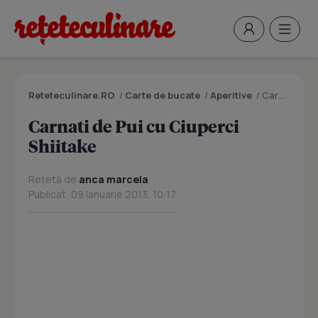
Reteteculinare.RO
/
Carte de bucate
/
Aperitive
/
Carnati de Pui cu Ciuperci Shiitake
Carnati de Pui cu Ciuperci
Shiitake
Rețetă de
anca marcela
Publicat: 09 Ianuarie 2013, 10:17