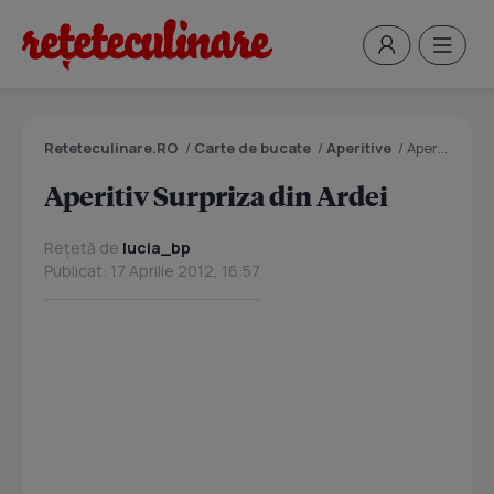
Reteteculinare.RO
/
Carte de bucate
/
Aperitive
/
Aperitiv Surpriza din Ardei
Aperitiv Surpriza din Ardei
Rețetă de
lucia_bp
Publicat: 17 Aprilie 2012, 16:57