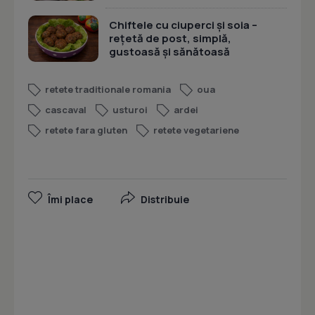
Chiftele cu ciuperci și soia –
rețetă de post, simplă,
gustoasă și sănătoasă
retete traditionale romania
oua
cascaval
usturoi
ardei
retete fara gluten
retete vegetariene
Îmi place
Distribuie