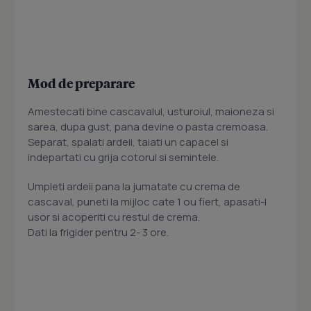
Mod de preparare
Amestecati bine cascavalul, usturoiul, maioneza si
sarea, dupa gust, pana devine o pasta cremoasa.
Separat, spalati ardeii, taiati un capacel si
indepartati cu grija cotorul si semintele.
Umpleti ardeii pana la jumatate cu crema de
cascaval, puneti la mijloc cate 1 ou fiert, apasati-l
usor si acoperiti cu restul de crema.
Dati la frigider pentru 2- 3 ore.