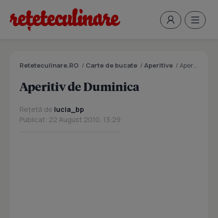
Reteteculinare.RO
/
Carte de bucate
/
Aperitive
/
Aperitiv de Duminica
Aperitiv de Duminica
Rețetă de
lucia_bp
Publicat: 22 August 2010, 13:29