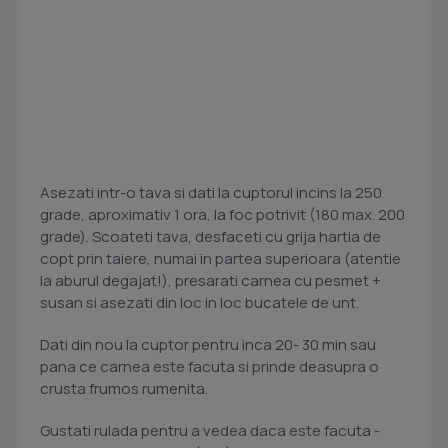
Asezati intr-o tava si dati la cuptorul incins la 250
grade, aproximativ 1 ora, la foc potrivit (180 max. 200
grade). Scoateti tava, desfaceti cu grija hartia de
copt prin taiere, numai in partea superioara (atentie
la aburul degajat!), presarati carnea cu pesmet +
susan si asezati din loc in loc bucatele de unt.
Dati din nou la cuptor pentru inca 20- 30 min sau
pana ce carnea este facuta si prinde deasupra o
crusta frumos rumenita.
Gustati rulada pentru a vedea daca este facuta -