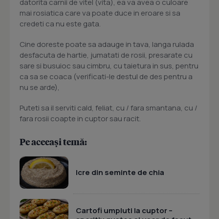
datorita carnii de vitel (vita), ea va avea o culoare
mai rosiatica care va poate duce in eroare si sa
credeti ca nu este gata.
Cine doreste poate sa adauge in tava, langa rulada
desfacuta de hartie, jumatati de rosii, presarate cu
sare si busuioc sau cimbru, cu taietura in sus, pentru
ca sa se coaca (verificati-le destul de des pentru a
nu se arde),
Puteti sa il serviti cald, feliat, cu / fara smantana, cu /
fara rosii coapte in cuptor sau racit.
Pe aceeași temă:
Icre din seminte de chia
Cartofi umpluti la cuptor –