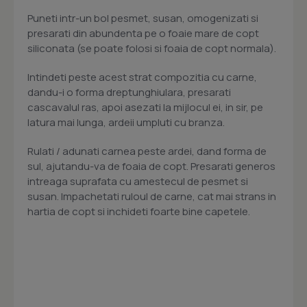
Puneti intr-un bol pesmet, susan, omogenizati si
presarati din abundenta pe o foaie mare de copt
siliconata (se poate folosi si foaia de copt normala).
Intindeti peste acest strat compozitia cu carne,
dandu-i o forma dreptunghiulara, presarati
cascavalul ras, apoi asezati la mijlocul ei, in sir, pe
latura mai lunga, ardeii umpluti cu branza.
Rulati / adunati carnea peste ardei, dand forma de
sul, ajutandu-va de foaia de copt. Presarati generos
intreaga suprafata cu amestecul de pesmet si
susan. Impachetati ruloul de carne, cat mai strans in
hartia de copt si inchideti foarte bine capetele.