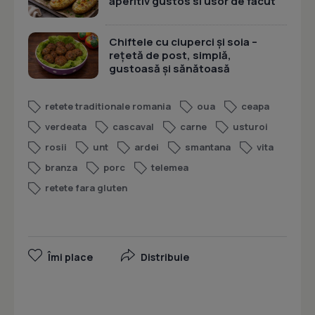
aperitiv gustos si usor de facut
Chiftele cu ciuperci și soia –
rețetă de post, simplă,
gustoasă și sănătoasă
retete traditionale romania
oua
ceapa
verdeata
cascaval
carne
usturoi
rosii
unt
ardei
smantana
vita
branza
porc
telemea
retete fara gluten
Îmi place
Distribuie