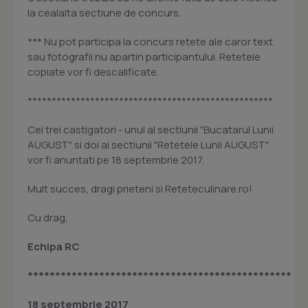
la cealalta sectiune de concurs.
*** Nu pot participa la concurs retete ale caror text
sau fotografii nu apartin participantului. Retetele
copiate vor fi descalificate.
***************************************************
Cei trei castigatori - unul al sectiunii "Bucatarul Lunii
AUGUST" si doi ai sectiunii "Retetele Lunii AUGUST"
vor fi anuntati pe 18 septembrie 2017.
Mult succes, dragi prieteni si Reteteculinare.ro!
Cu drag,
Echipa RC
************************************************
18 septembrie 2017