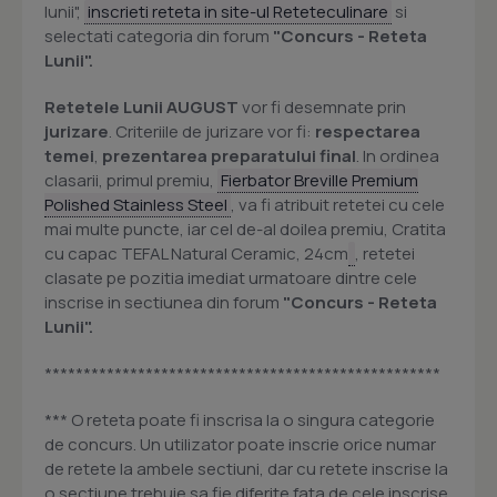
lunii",
inscrieti reteta in site-ul Reteteculinare
si
selectati categoria din forum
"Concurs - Reteta
Lunii".
Retetele Lunii AUGUST
vor fi desemnate prin
jurizare
. Criteriile de jurizare vor fi:
respectarea
temei
,
prezentarea preparatului final
. In ordinea
clasarii, primul premiu,
Fierbator Breville Premium
Polished Stainless Steel
, va fi atribuit retetei cu cele
mai multe puncte, iar cel de-al doilea premiu, Cratita
cu capac TEFAL Natural Ceramic, 24cm
, retetei
clasate pe pozitia imediat urmatoare dintre cele
inscrise in sectiunea din forum
"Concurs - Reteta
Lunii".
***************************************************
*** O reteta poate fi inscrisa la o singura categorie
de concurs. Un utilizator poate inscrie orice numar
de retete la ambele sectiuni, dar cu retete inscrise la
o sectiune trebuie sa fie diferite fata de cele inscrise