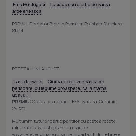
Ema Hurdugaci
-
Lucicos sau ciorba de varza
ardeleneasca
PREMIU: Fierbator Breville Premium Polished Stainless
Steel
RETETA LUNII AUGUST:
Tania Kiswani
-
Ciorba moldoveneasca de
perisoare, cu legume proaspete, ca la mama
acasa...!
PREMIU:
Cratita cu capac TEFAL Natural Ceramic,
24 cm
Multumim tuturor participantilor cu atatea retete
minunate si va asteptam cu drag pe
www.reteteculinare.ro sa ne impartasiti din retetele