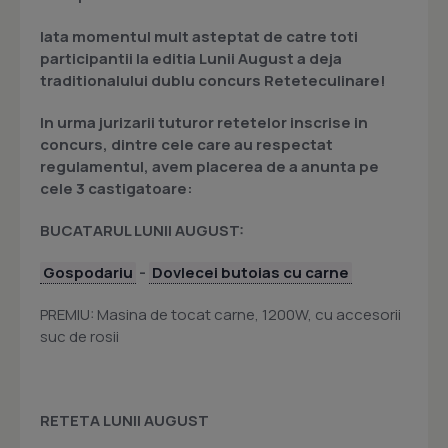
Iata momentul mult asteptat de catre toti
participantii la editia Lunii August a deja
traditionalului dublu concurs Reteteculinare!
In urma jurizarii tuturor retetelor inscrise in
concurs, dintre cele care au respectat
regulamentul, avem placerea de a anunta pe
cele 3 castigatoare:
BUCATARUL LUNII AUGUST:
Gospodariu
-
Dovlecei butoias cu carne
PREMIU: Masina de tocat carne, 1200W, cu accesorii
suc de rosii
RETETA LUNII AUGUST