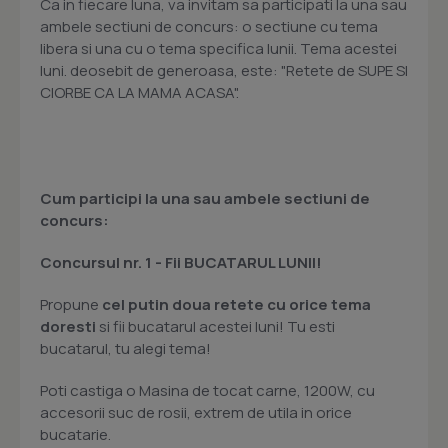
Ca in fiecare luna, va invitam sa participati la una sau
ambele sectiuni de concurs: o sectiune cu tema
libera si una cu o tema specifica lunii. Tema acestei
luni. deosebit de generoasa, este: "Retete de SUPE SI
CIORBE CA LA MAMA ACASA".
Cum participi la una sau ambele sectiuni de
concurs:
Concursul nr. 1 -
Fii BUCATARUL LUNII!
Propune
cel putin doua retete cu orice tema
doresti
si fii bucatarul acestei luni! Tu esti
bucatarul, tu alegi tema!
Poti castiga o Masina de tocat carne, 1200W, cu
accesorii suc de rosii, extrem de utila in orice
bucatarie.