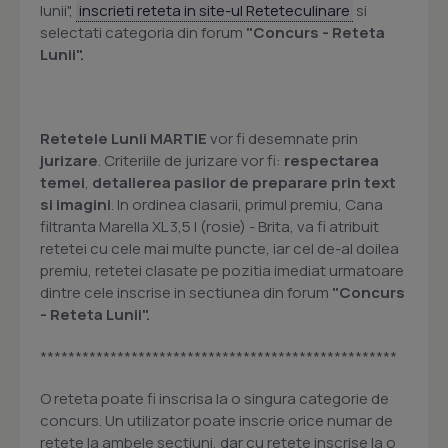
lunii",
inscrieti reteta in site-ul Reteteculinare
si
selectati categoria din forum
"Concurs - Reteta
Lunii".
Retetele Lunii MARTIE
vor fi desemnate prin
jurizare
. Criteriile de jurizare vor fi:
respectarea
temei
,
detalierea pasilor de preparare prin text
si imagini
. In ordinea clasarii, primul premiu, Cana
filtranta Marella XL 3,5 l (rosie) - Brita, va fi atribuit
retetei cu cele mai multe puncte, iar cel de-al doilea
premiu, retetei clasate pe pozitia imediat urmatoare
dintre cele inscrise in sectiunea din forum
"Concurs
- Reteta Lunii".
***************************************************
O reteta poate fi inscrisa la o singura categorie de
concurs. Un utilizator poate inscrie orice numar de
retete la ambele sectiuni, dar cu retete inscrise la o