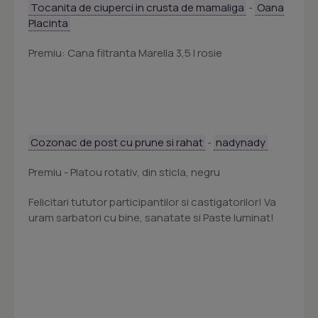
Tocanita de ciuperci in crusta de mamaliga
-
Oana
Placinta
Premiu: Cana filtranta Marella 3,5 l rosie
Cozonac de post cu prune si rahat
-
nadynady
Premiu - Platou rotativ, din sticla, negru
Felicitari tututor participantilor si castigatorilor! Va
uram sarbatori cu bine, sanatate si Paste luminat!