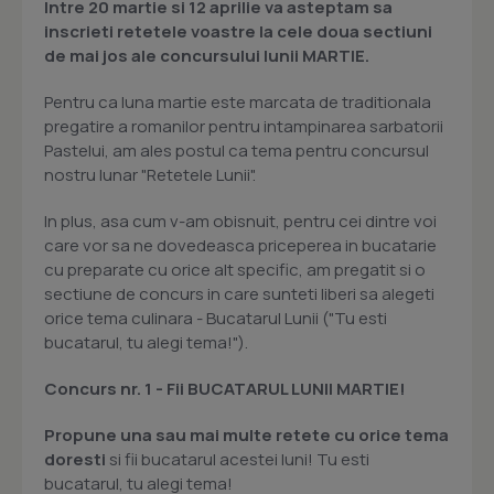
Intre
20 martie si 12 aprilie
va asteptam sa
inscrieti retetele voastre la
cele doua sectiuni
de mai jos ale concursului lunii
MARTIE.
Pentru ca luna martie este marcata de traditionala
pregatire a romanilor pentru intampinarea sarbatorii
Pastelui, am ales postul ca tema pentru concursul
nostru lunar "Retetele Lunii".
In plus, asa cum v-am obisnuit, pentru cei dintre voi
care vor sa ne dovedeasca priceperea in bucatarie
cu preparate cu orice alt specific, am pregatit si o
sectiune de concurs in care sunteti liberi sa alegeti
orice tema culinara - Bucatarul Lunii ("Tu esti
bucatarul, tu alegi tema!").
Concurs nr. 1 -
Fii BUCATARUL LUNII MARTIE
!
Propune una sau mai multe retete cu orice tema
doresti
si fii bucatarul acestei luni! Tu esti
bucatarul, tu alegi tema!