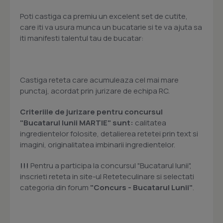
Poti castiga ca premiu un excelent set de cutite,
care iti va usura munca un bucatarie si te va ajuta sa
iti manifesti talentul tau de bucatar:
Castiga reteta care acumuleaza cel mai mare
punctaj, acordat prin jurizare de echipa RC.
Criteriile de jurizare pentru concursul
"Bucatarul lunii MARTIE" sunt:
calitatea
ingredientelor folosite, detalierea retetei prin text si
imagini, originalitatea imbinarii ingredientelor.
!!!
Pentru a participa la concursul "Bucatarul lunii",
inscrieti reteta in site-ul Reteteculinare si selectati
categoria din forum
"Concurs - Bucatarul Lunii"
.