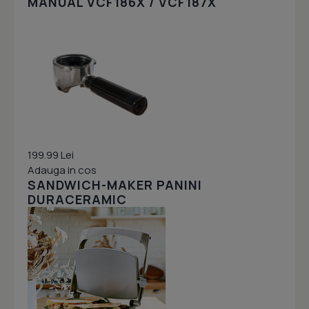
MANUAL VCF186X / VCF187X
199.99 Lei
Adauga in cos
SANDWICH-MAKER PANINI
DURACERAMIC