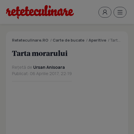
Reteteculinare.RO
/
Carte de bucate
/
Aperitive
/
Tarta morarului
Tarta morarului
Rețetă de
Ursan Anisoara
Publicat: 06 Aprilie 2017, 22:19