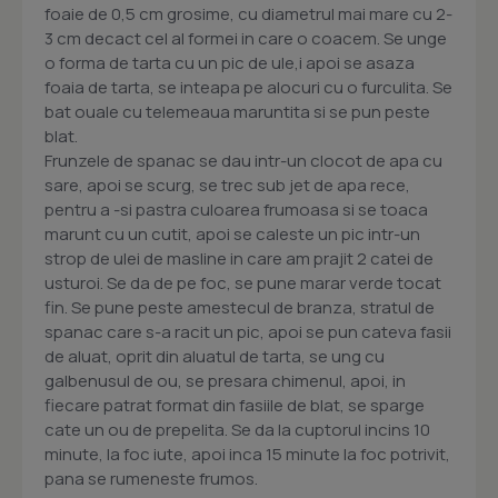
foaie de 0,5 cm grosime, cu diametrul mai mare cu 2-
3 cm decact cel al formei in care o coacem. Se unge
o forma de tarta cu un pic de ule,i apoi se asaza
foaia de tarta, se inteapa pe alocuri cu o furculita. Se
bat ouale cu telemeaua maruntita si se pun peste
blat.
Frunzele de spanac se dau intr-un clocot de apa cu
sare, apoi se scurg, se trec sub jet de apa rece,
pentru a -si pastra culoarea frumoasa si se toaca
marunt cu un cutit, apoi se caleste un pic intr-un
strop de ulei de masline in care am prajit 2 catei de
usturoi. Se da de pe foc, se pune marar verde tocat
fin. Se pune peste amestecul de branza, stratul de
spanac care s-a racit un pic, apoi se pun cateva fasii
de aluat, oprit din aluatul de tarta, se ung cu
galbenusul de ou, se presara chimenul, apoi, in
fiecare patrat format din fasiile de blat, se sparge
cate un ou de prepelita. Se da la cuptorul incins 10
minute, la foc iute, apoi inca 15 minute la foc potrivit,
pana se rumeneste frumos.