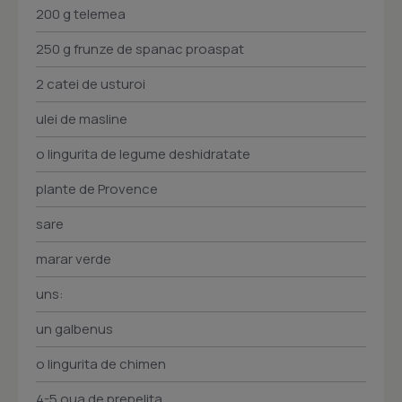
200 g telemea
250 g frunze de spanac proaspat
2 catei de usturoi
ulei de masline
o lingurita de legume deshidratate
plante de Provence
sare
marar verde
uns:
un galbenus
o lingurita de chimen
4-5 oua de prepelita