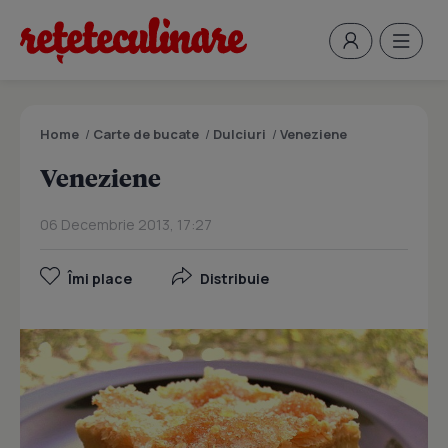
Home
/
Carte de bucate
/
Dulciuri
/
Veneziene
Veneziene
06 Decembrie 2013, 17:27
Îmi place
Distribuie