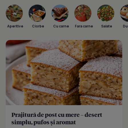
Aperitive
Ciorbe
Cu carne
Fara carne
Salate
Dul
Prajitură de post cu mere – desert
simplu, pufos și aromat