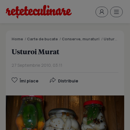
Home
/
Carte de bucate
/
Conserve, muraturi
/
Usturoi Murat
Usturoi Murat
27 Septembrie 2010, 03:11
Îmi place
Distribuie