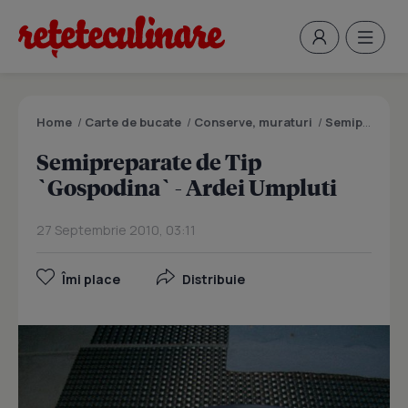
Home
/
Carte de bucate
/
Conserve, muraturi
/
Semipreparate de Tip `Gospodina` - Ardei Umpluti
Semipreparate de Tip
`Gospodina` - Ardei Umpluti
27 Septembrie 2010, 03:11
Îmi place
Distribuie