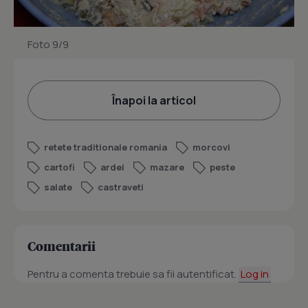
Foto 9/9
Înapoi la articol
retete traditionale romania
morcovi
cartofi
ardei
mazare
peste
salate
castraveti
Comentarii
Pentru a comenta trebuie sa fii autentificat.
Log in