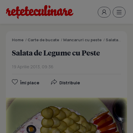
Home
/
Carte de bucate
/
Mancaruri cu peste
/
Salata de Legume cu Peste
Salata de Legume cu Peste
19 Aprilie 2013, 09:36
Îmi place
Distribuie