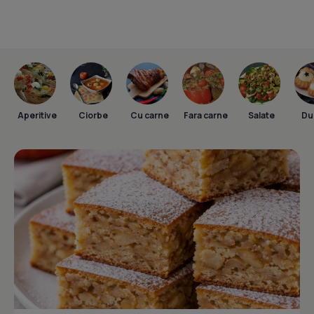
Aperitive
Ciorbe
Cu carne
Fara carne
Salate
Dul