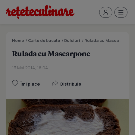
Home
/
Carte de bucate
/
Dulciuri
/
Rulada cu Mascarpone
Rulada cu Mascarpone
13 Mai 2014, 18:04
Îmi place
Distribuie